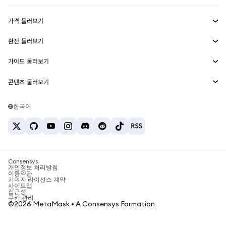
수익 창출
Smart Accounts Kit
에이전트 지갑
신규
가격 둘러보기
임베디드 지갑
Snaps
비트코인 가격
환전 둘러보기
MetaMask Connect
이더리움 가격
보상
신규
BTC를 USD로 환전
솔라나 가격
가이드 둘러보기
Snaps
보안
ETH를 USD로 환전
BTC 매수
시바이누 가격
USDT를 INR로 환전
콘텐츠 둘러보기
웹3 서비스
고객 지원
ETH 매수
페페 가격
비트코인 지갑
BTC를 USDT로 환전
SOL 매수
채용
테더 가격
솔라나 지갑
한국어
BTC를 INR로 환전
PEPE 매수
연락처
USDC 가격
최고의 암호화폐 카드
ETH를 USDT로 환전
USDT 매수
체인링크 가격
최고의 모바일 암호화폐 지갑
USDT를 PHP로 환전
USDC 매수
Polymarket이란?
BTC를 EUR로 환전
SHIB 매수
Consensys
암호화폐 세금 뉴스
개인정보 처리방침
이용약관
BNB 매수
기여자 라이선스 계약
암호화폐 매수 방법
사이트맵
접근성
비트코인 매도 방법
쿠키 관리
©2026 MetaMask • A Consensys Formation