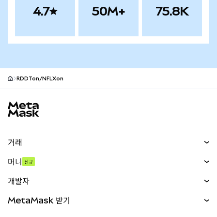
4.7
50M+
75.8K
RDDTon/NFLXon
MetaMask 사이트 바닥글
거래
스왑
머니
신규
예측 시장
신규
매수
개발자
무기한 선물
신규
카드
문서 보기
MetaMask 받기
실물자산
mUSD
신규
대시보드
Transaction Shield