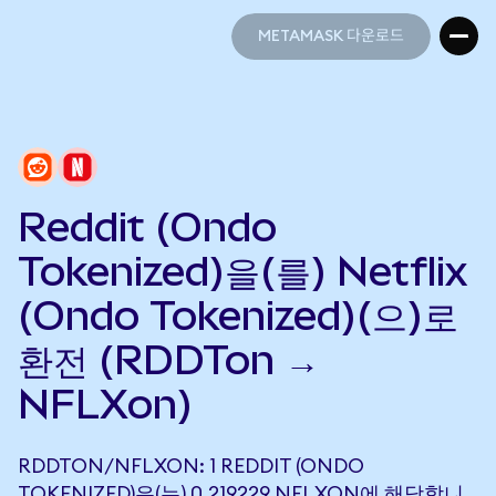
METAMASK 다운로드
METAMASK 다운로드
Reddit (Ondo
Tokenized)을(를) Netflix
(Ondo Tokenized)(으)로
환전 (RDDTon →
NFLXon)
RDDTON/NFLXON: 1 REDDIT (ONDO
TOKENIZED)은(는) 0.219229 NFLXON에 해당합니