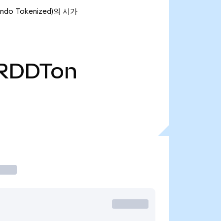
ndo Tokenized)의 시가
RDDTon