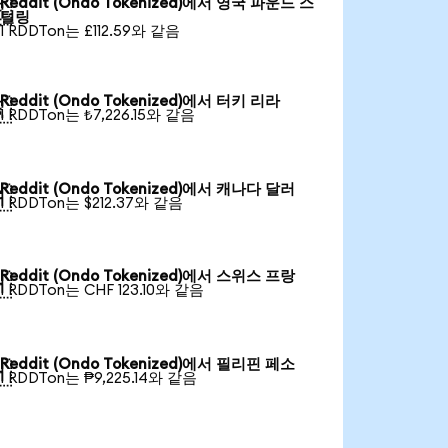
Reddit (Ondo Tokenized)에서 영국 파운드 스

털링
1 RDDTon는 £112.59와 같음
Reddit (Ondo Tokenized)에서 터키 리라

1 RDDTon는 ₺7,226.15와 같음
Reddit (Ondo Tokenized)에서 캐나다 달러

1 RDDTon는 $212.37와 같음
Reddit (Ondo Tokenized)에서 스위스 프랑

1 RDDTon는 CHF 123.10와 같음
Reddit (Ondo Tokenized)에서 필리핀 페소

1 RDDTon는 ₱9,225.14와 같음