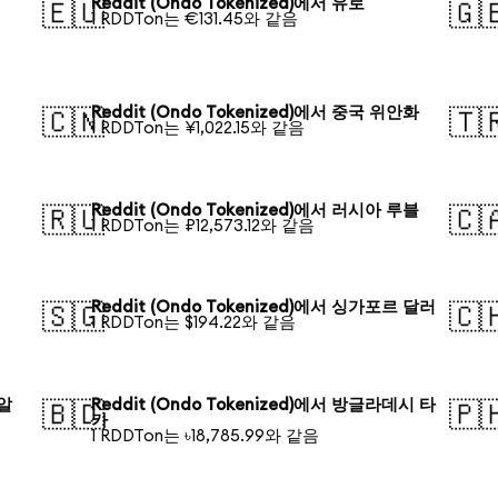
Reddit (Ondo Tokenized)에서 유로
🇪🇺
🇬
1 RDDTon는 €131.45와 같음
Reddit (Ondo Tokenized)에서 중국 위안화
🇨🇳
🇹
1 RDDTon는 ¥1,022.15와 같음
Reddit (Ondo Tokenized)에서 러시아 루블
🇷🇺
🇨
1 RDDTon는 ₽12,573.12와 같음
Reddit (Ondo Tokenized)에서 싱가포르 달러
🇸🇬
🇨
1 RDDTon는 $194.22와 같음
헤알
Reddit (Ondo Tokenized)에서 방글라데시 타
🇧🇩
🇵
카
1 RDDTon는 ৳18,785.99와 같음