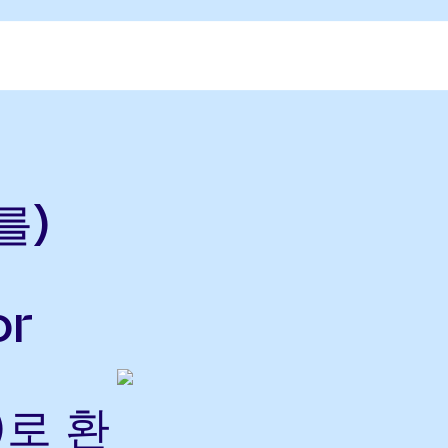
를)
or
)로 환