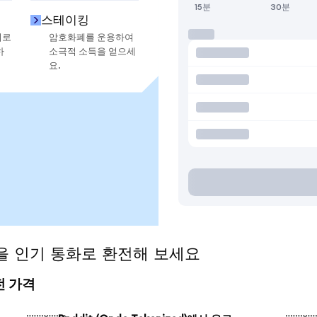
15분
30분
스테이킹
지로
암호화폐를 운용하여
하
소극적 소득을 얻으세
요.
ed)을 인기 통화로 환전해 보세요
환전 가격