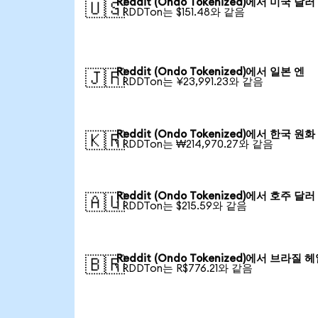
Reddit (Ondo Tokenized)에서 미국 달러
🇺🇸
1 RDDTon는 $151.48와 같음
Reddit (Ondo Tokenized)에서 일본 엔
🇯🇵
1 RDDTon는 ¥23,991.23와 같음
Reddit (Ondo Tokenized)에서 한국 원화
🇰🇷
1 RDDTon는 ₩214,970.27와 같음
Reddit (Ondo Tokenized)에서 호주 달러
🇦🇺
1 RDDTon는 $215.59와 같음
Reddit (Ondo Tokenized)에서 브라질 
🇧🇷
1 RDDTon는 R$776.21와 같음