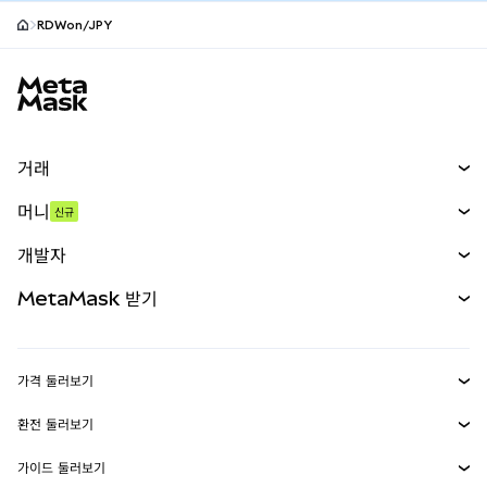
RDWon/JPY
MetaMask 사이트 바닥글
거래
스왑
머니
신규
예측 시장
신규
매수
개발자
무기한 선물
신규
카드
문서 보기
MetaMask 받기
실물자산
mUSD
신규
대시보드
Transaction Shield
수익 창출
Smart Accounts Kit
에이전트 지갑
신규
가격 둘러보기
임베디드 지갑
Snaps
비트코인 가격
환전 둘러보기
MetaMask Connect
이더리움 가격
보상
신규
BTC를 USD로 환전
솔라나 가격
가이드 둘러보기
Snaps
보안
ETH를 USD로 환전