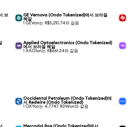
에서 브
GE Vernova (Ondo Tokenized)에서 브라질
헤알
1 GEVon는 R$5,210.74와 같음
알
Applied Optoelectronics (Ondo Tokenized)
에서 브라질 헤알
1 AAOIon는 R$661.24와 같음
Occidental Petroleum (Ondo Tokenized)에
서 Redwire (Ondo Tokenized)
1 OXYon는 4.7747 RDWon와 같음
에서
MercadoLibre (Ondo Tokenized)에서