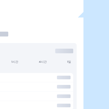
1시간
4시간
1일