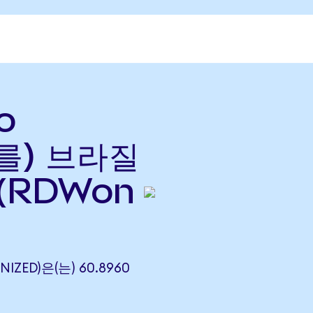
o
(를) 브라질
(RDWon
NIZED)은(는) 60.8960