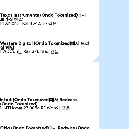
Texas Instruments (Ondo Tokenized)에서
브라질 헤알
1 TXNon는 R$1,454.51와 같음
Western Digital (Ondo Tokenized)에서 브라
질 헤알
1 WDCon는 R$2,371.46와 같음
Intuit (Ondo Tokenized)에서 Redwire
(Ondo Tokenized)
1 INTUon는 27.0056 RDWon와 같음
Oklo (Ondo Tokenized)에서 Redwire (Ondo