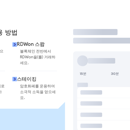
용 방법
거래
RDWon 스왑
금으
블록체인 전반에서
RDWon을(를) 거래하
세요.
15분
30분
스테이킹
지로
암호화폐를 운용하여
하
소극적 소득을 얻으세
요.