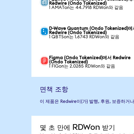
Redwire (Ondo Tokenized)
1 AMATon는 44.7918 RDWon와 같음
D-Wave Quantum (Ondo Tokenized)
Redwire (Ondo Tokenized)
1 QBTSon는 1.6743 RDWon와 같음
Figma (Ondo Tokenized)에서 Redwire
(Ondo Tokenized)
1 FIGon는 2.0285 RDWon와 같음
면책 조항
이 제품은 Redwire이(가) 발행, 후원, 보증
몇 초 만에 RDWon 받기