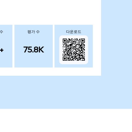
 수
평가 수
다운로드
+
75.8K