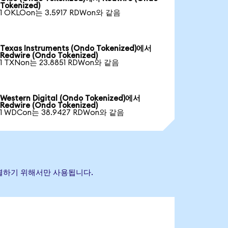
Tokenized)
1 OKLOon는 3.5917 RDWon와 같음
Texas Instruments (Ondo Tokenized)에서
Redwire (Ondo Tokenized)
1 TXNon는 23.8851 RDWon와 같음
Western Digital (Ondo Tokenized)에서
Redwire (Ondo Tokenized)
1 WDCon는 38.9427 RDWon와 같음
 식별하기 위해서만 사용됩니다.