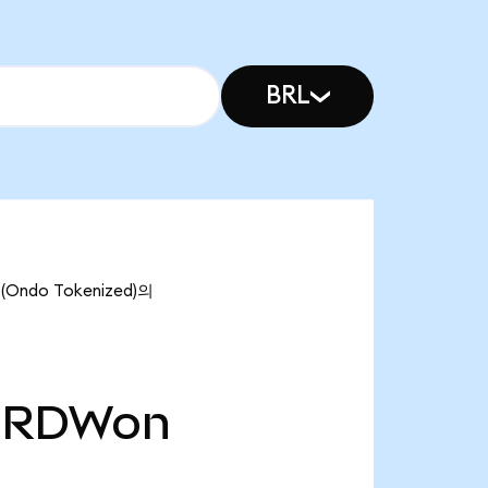
BRL
Ondo Tokenized)의
RDWon