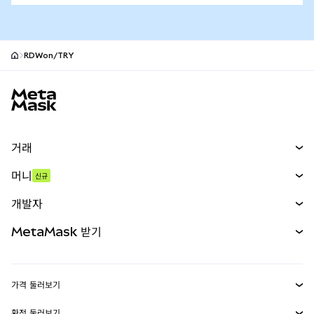
RDWon/TRY
MetaMask 사이트 바닥글
거래
스왑
머니
신규
예측 시장
신규
매수
개발자
무기한 선물
신규
카드
문서 보기
MetaMask 받기
실물자산
mUSD
신규
대시보드
Transaction Shield
수익 창출
Smart Accounts Kit
에이전트 지갑
신규
가격 둘러보기
임베디드 지갑
Snaps
비트코인 가격
환전 둘러보기