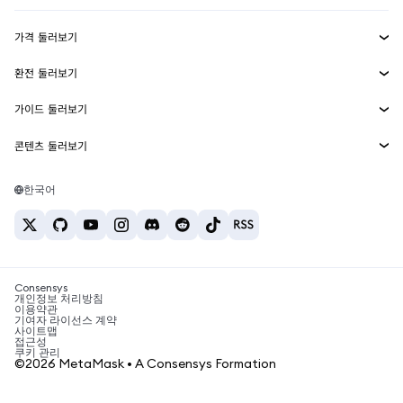
수익 창출
Smart Accounts Kit
에이전트 지갑
신규
가격 둘러보기
임베디드 지갑
Snaps
비트코인 가격
환전 둘러보기
MetaMask Connect
이더리움 가격
보상
신규
BTC를 USD로 환전
솔라나 가격
가이드 둘러보기
Snaps
보안
ETH를 USD로 환전
BTC 매수
시바이누 가격
USDT를 INR로 환전
콘텐츠 둘러보기
웹3 서비스
고객 지원
ETH 매수
페페 가격
비트코인 지갑
BTC를 USDT로 환전
SOL 매수
채용
테더 가격
솔라나 지갑
한국어
BTC를 INR로 환전
PEPE 매수
연락처
USDC 가격
최고의 암호화폐 카드
ETH를 USDT로 환전
USDT 매수
체인링크 가격
최고의 모바일 암호화폐 지갑
USDT를 PHP로 환전
USDC 매수
Polymarket이란?
BTC를 EUR로 환전
SHIB 매수
Consensys
암호화폐 세금 뉴스
개인정보 처리방침
이용약관
BNB 매수
기여자 라이선스 계약
암호화폐 매수 방법
사이트맵
접근성
비트코인 매도 방법
쿠키 관리
©2026 MetaMask • A Consensys Formation