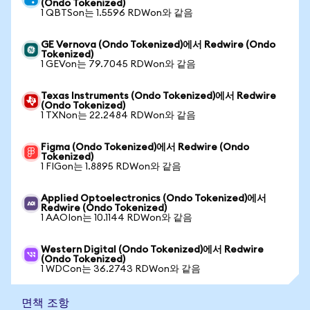
(Ondo Tokenized)
1 QBTSon는 1.5596 RDWon와 같음
GE Vernova (Ondo Tokenized)에서 Redwire (Ondo
Tokenized)
1 GEVon는 79.7045 RDWon와 같음
Texas Instruments (Ondo Tokenized)에서 Redwire
(Ondo Tokenized)
1 TXNon는 22.2484 RDWon와 같음
Figma (Ondo Tokenized)에서 Redwire (Ondo
Tokenized)
1 FIGon는 1.8895 RDWon와 같음
Applied Optoelectronics (Ondo Tokenized)에서
Redwire (Ondo Tokenized)
1 AAOIon는 10.1144 RDWon와 같음
Western Digital (Ondo Tokenized)에서 Redwire
(Ondo Tokenized)
1 WDCon는 36.2743 RDWon와 같음
면책 조항