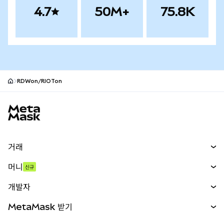
4.7
50M+
75.8K
RDWon/RIOTon
MetaMask 사이트 바닥글
거래
스왑
머니
신규
예측 시장
신규
매수
개발자
무기한 선물
신규
카드
문서 보기
MetaMask 받기
실물자산
mUSD
신규
대시보드
Transaction Shield