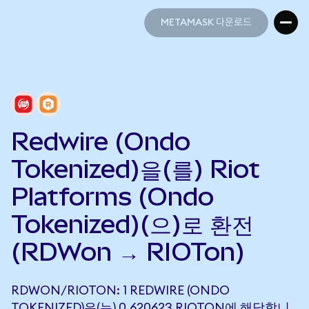
METAMASK 다운로드
METAMASK 다운로드
Redwire (Ondo
Tokenized)을(를) Riot
Platforms (Ondo
Tokenized)(으)로 환전
(RDWon → RIOTon)
RDWON/RIOTON: 1 REDWIRE (ONDO
TOKENIZED)은(는) 0.620623 RIOTON에 해당합니