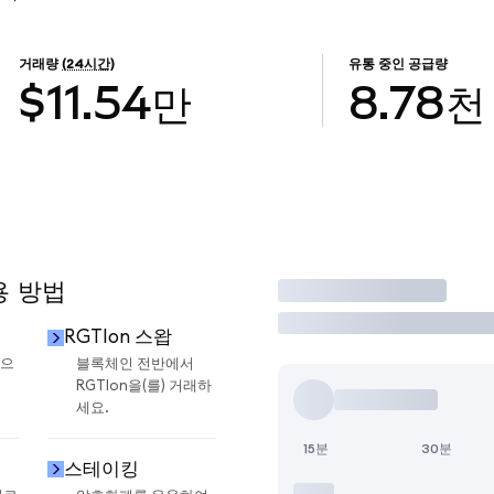
거래량
(24시간)
유통 중인 공급량
$11.54만
8.78천
용 방법
거래
RGTIon 스왑
금으
블록체인 전반에서
RGTIon을(를) 거래하
세요.
15분
30분
스테이킹