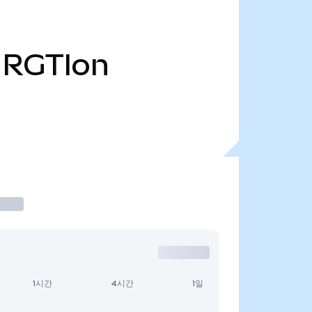
RGTIon
1시간
4시간
1일