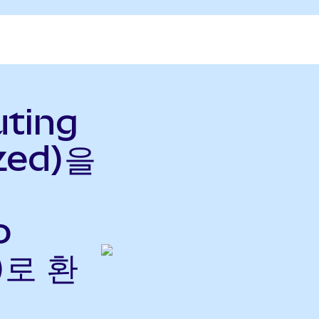
uting
zed)을
o
)로 환