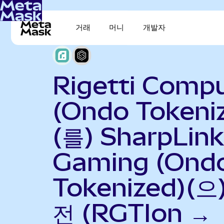
거래
머니
개발자
Rigetti Comp
(Ondo Tokeni
(를) SharpLink
Gaming (Ond
Tokenized)(으
전 (RGTIon →