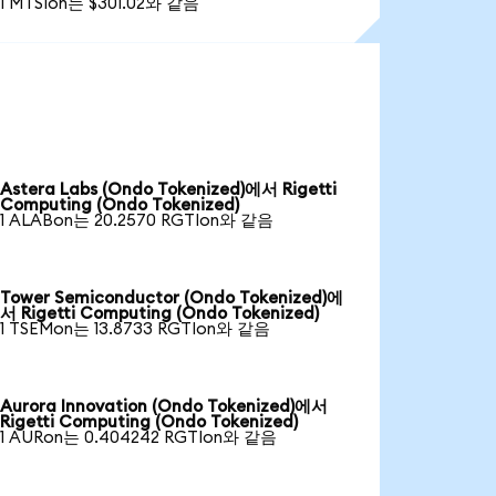
1 MTSIon는 $301.02와 같음
Astera Labs (Ondo Tokenized)에서 Rigetti
Computing (Ondo Tokenized)
1 ALABon는 20.2570 RGTIon와 같음
Tower Semiconductor (Ondo Tokenized)에
서 Rigetti Computing (Ondo Tokenized)
1 TSEMon는 13.8733 RGTIon와 같음
Aurora Innovation (Ondo Tokenized)에서
Rigetti Computing (Ondo Tokenized)
1 AURon는 0.404242 RGTIon와 같음