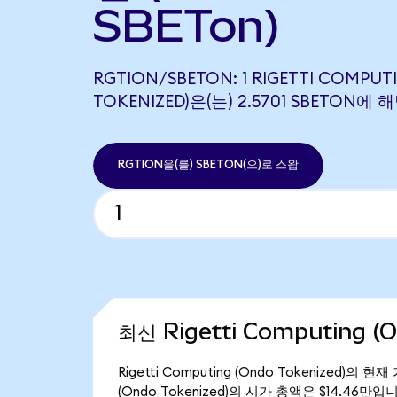
SBETon)
RGTION/SBETON: 1 RIGETTI COMPUT
TOKENIZED)은(는) 2.5701 SBETON
RGTION을(를) SBETON(으)로 스왑
최신 Rigetti Computing (
Rigetti Computing (Ondo Tokenized)의 
(Ondo Tokenized)의 시가 총액은 $14.46만입