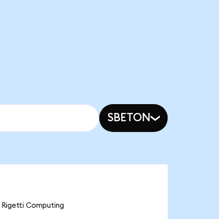
SBETON
igetti Computing