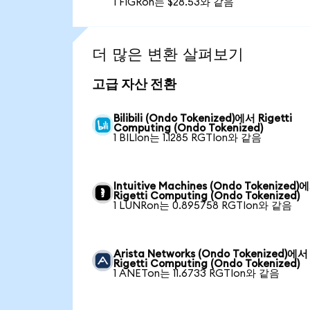
1 FIGRon는 $28.53와 같음
더 많은 변환 살펴보기
고급 자산 전환
Bilibili (Ondo Tokenized)에서 Rigetti
Computing (Ondo Tokenized)
1 BILIon는 1.1285 RGTIon와 같음
Intuitive Machines (Ondo Tokenized)
Rigetti Computing (Ondo Tokenized)
1 LUNRon는 0.895758 RGTIon와 같음
Arista Networks (Ondo Tokenized)에서
Rigetti Computing (Ondo Tokenized)
1 ANETon는 11.6733 RGTIon와 같음