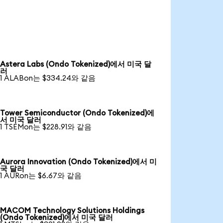
Astera Labs (Ondo Tokenized)에서 미국 달
러
1 ALABon는 $334.24와 같음
Tower Semiconductor (Ondo Tokenized)에
서 미국 달러
1 TSEMon는 $228.91와 같음
Aurora Innovation (Ondo Tokenized)에서 미
국 달러
1 AURon는 $6.67와 같음
MACOM Technology Solutions Holdings
(Ondo Tokenized)에서 미국 달러