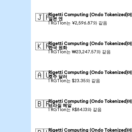
Rigetti Computing (Ondo Tokenized)
🇯🇵
일본 엔
1 RGTIon는 ¥2,596.87와 같음
Rigetti Computing (Ondo Tokenized)
🇰🇷
한국 원화
1 RGTIon는 ₩23,247.57와 같음
Rigetti Computing (Ondo Tokenized)
🇦🇺
호주 달러
1 RGTIon는 $23.35와 같음
Rigetti Computing (Ondo Tokenized)
🇧🇷
브라질 헤알
1 RGTIon는 R$84.13와 같음
Rigetti Computing (Ondo Tokenized)