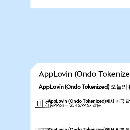
AppLovin (Ondo Token
AppLovin (Ondo Tokenized) 오늘
AppLovin (Ondo Tokenized)에서 미국 
🇺🇸
1 APPon는 $346.94와 같음
AppLovin (Ondo Tokenized)에서 일본 엔