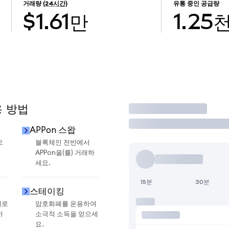
거래량
(24시간)
유통 중인 공급량
$1.61만
1.25
용 방법
거래
APPon 스왑
으
블록체인 전반에서
APPon을(를) 거래하
세요.
15분
30분
스테이킹
지로
암호화폐를 운용하여
하
소극적 소득을 얻으세
요.