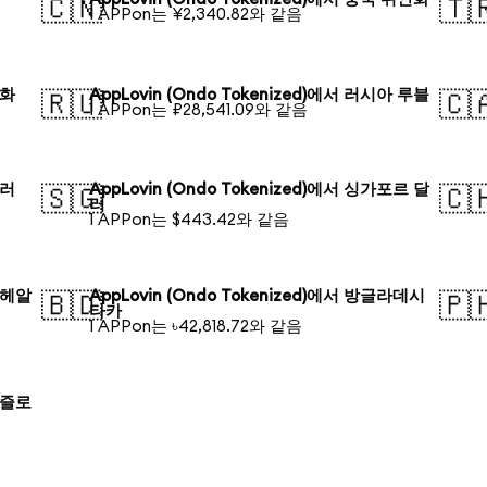
🇨🇳
🇹
1 APPon는 ¥2,340.82와 같음
원화
AppLovin (Ondo Tokenized)에서 러시아 루블
🇷🇺
🇨
1 APPon는 ₽28,541.09와 같음
달러
AppLovin (Ondo Tokenized)에서 싱가포르 달
🇸🇬
🇨
러
1 APPon는 $443.42와 같음
질 헤알
AppLovin (Ondo Tokenized)에서 방글라데시
🇧🇩
🇵
타카
1 APPon는 ৳42,818.72와 같음
드 즐로