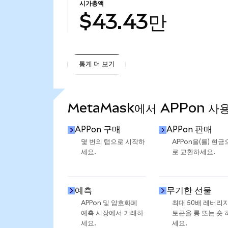
시가총액
$43.43만
통계 더 보기
통계 더 보기
MetaMask에서 APPon 사
APPon 구매
APPon 판매
몇 번의 탭으로 시작하
APPon을(를) 현금
세요.
로 교환하세요.
예측
무기한 선물
APPon 및 암호화폐
최대 50배 레버리
예측 시장에서 거래하
토큰을 롱 또는 숏 
세요.
세요.