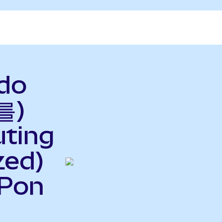
do
를)
uting
zed)
Pon