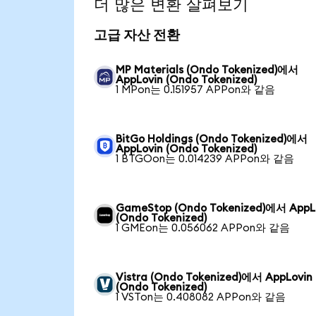
더 많은 변환 살펴보기
고급 자산 전환
MP Materials (Ondo Tokenized)에서
AppLovin (Ondo Tokenized)
1 MPon는 0.151957 APPon와 같음
BitGo Holdings (Ondo Tokenized)에서
AppLovin (Ondo Tokenized)
1 BTGOon는 0.014239 APPon와 같음
GameStop (Ondo Tokenized)에서 AppL
(Ondo Tokenized)
1 GMEon는 0.056062 APPon와 같음
Vistra (Ondo Tokenized)에서 AppLovin
(Ondo Tokenized)
1 VSTon는 0.408082 APPon와 같음