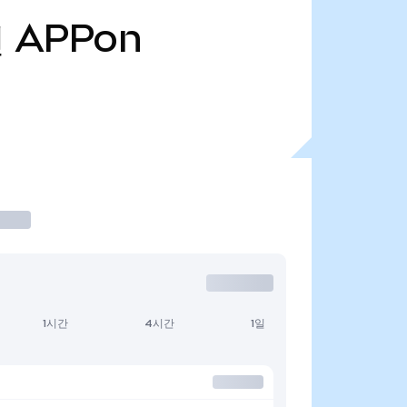
천
APPon
1시간
4시간
1일