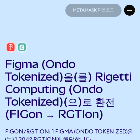
METAMASK 다운로드
METAMASK 다운로드
Figma (Ondo
Tokenized)을(를) Rigetti
Computing (Ondo
Tokenized)(으)로 환전
(FIGon → RGTIon)
FIGON/RGTION: 1 FIGMA (ONDO TOKENIZED)은
(는) 1.3042 RGTION에 해당합니다