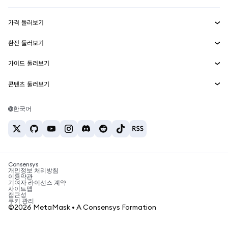
수익 창출
Smart Accounts Kit
에이전트 지갑
신규
가격 둘러보기
임베디드 지갑
Snaps
비트코인 가격
환전 둘러보기
MetaMask Connect
이더리움 가격
보상
신규
BTC를 USD로 환전
솔라나 가격
가이드 둘러보기
Snaps
보안
ETH를 USD로 환전
BTC 매수
시바이누 가격
USDT를 INR로 환전
콘텐츠 둘러보기
웹3 서비스
고객 지원
ETH 매수
페페 가격
비트코인 지갑
BTC를 USDT로 환전
SOL 매수
채용
테더 가격
솔라나 지갑
한국어
BTC를 INR로 환전
PEPE 매수
연락처
USDC 가격
최고의 암호화폐 카드
ETH를 USDT로 환전
USDT 매수
체인링크 가격
최고의 모바일 암호화폐 지갑
USDT를 PHP로 환전
USDC 매수
Polymarket이란?
BTC를 EUR로 환전
SHIB 매수
Consensys
암호화폐 세금 뉴스
개인정보 처리방침
이용약관
BNB 매수
기여자 라이선스 계약
암호화폐 매수 방법
사이트맵
접근성
비트코인 매도 방법
쿠키 관리
©2026 MetaMask • A Consensys Formation