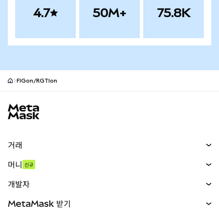
4.7
50M+
75.8K
FIGon/RGTIon
MetaMask 사이트 바닥글
거래
스왑
머니
신규
예측 시장
신규
매수
개발자
무기한 선물
신규
카드
문서 보기
MetaMask 받기
실물자산
mUSD
신규
대시보드
Transaction Shield