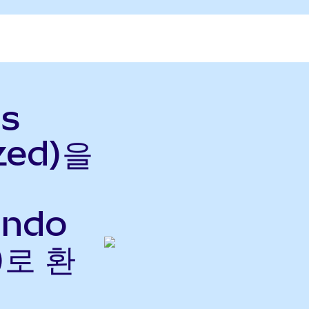
gs
zed)을
Ondo
)로 환