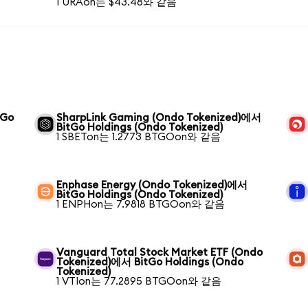
1 URAon는 $43.48와 같음
tGo
SharpLink Gaming (Ondo Tokenized)에서
BitGo Holdings (Ondo Tokenized)
1 SBETon는 1.2773 BTGOon와 같음
Enphase Energy (Ondo Tokenized)에서
BitGo Holdings (Ondo Tokenized)
1 ENPHon는 7.9818 BTGOon와 같음
Vanguard Total Stock Market ETF (Ondo
Tokenized)에서 BitGo Holdings (Ondo
Tokenized)
1 VTIon는 77.2895 BTGOon와 같음