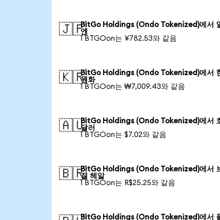
BitGo Holdings (Ondo Tokenized)에서
🇯🇵
엔
1 BTGOon는 ¥782.53와 같음
BitGo Holdings (Ondo Tokenized)에서
🇰🇷
원화
1 BTGOon는 ₩7,009.43와 같음
BitGo Holdings (Ondo Tokenized)에서
🇦🇺
달러
1 BTGOon는 $7.02와 같음
BitGo Holdings (Ondo Tokenized)에서
🇧🇷
질 헤알
1 BTGOon는 R$25.25와 같음
BitGo Holdings (Ondo Tokenized)에서