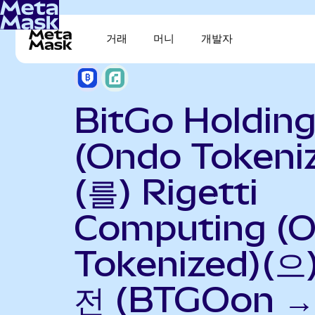
거래
머니
개발자
BitGo Holdin
(Ondo Tokeni
(를) Rigetti
Computing (
Tokenized)(으
전 (BTGOon →