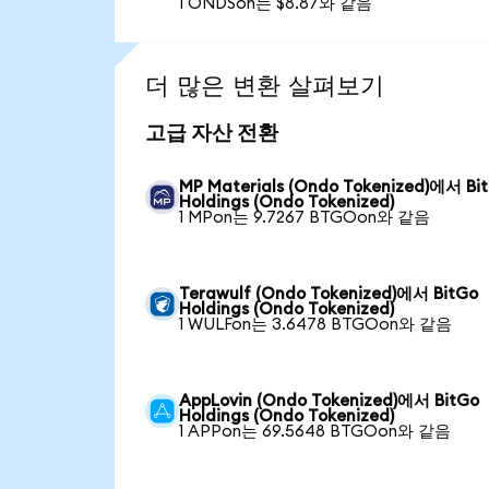
1 ONDSon는 $8.87와 같음
더 많은 변환 살펴보기
고급 자산 전환
MP Materials (Ondo Tokenized)에서 Bi
Holdings (Ondo Tokenized)
1 MPon는 9.7267 BTGOon와 같음
Terawulf (Ondo Tokenized)에서 BitGo
Holdings (Ondo Tokenized)
1 WULFon는 3.6478 BTGOon와 같음
AppLovin (Ondo Tokenized)에서 BitGo
Holdings (Ondo Tokenized)
1 APPon는 69.5648 BTGOon와 같음