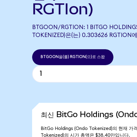
RGTIon)
BTGOON/RGTION: 1 BITGO HOLDING
TOKENIZED)은(는) 0.303626 RGTI
BTGOON을(를) RGTION(으)로 스왑
최신 BitGo Holdings (Ond
BitGo Holdings (Ondo Tokenized)의 현재
Tokenized)의 시가 총액은 $38.40만입니다.