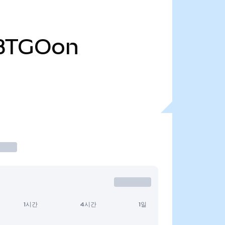
BTGOon
1시간
4시간
1일