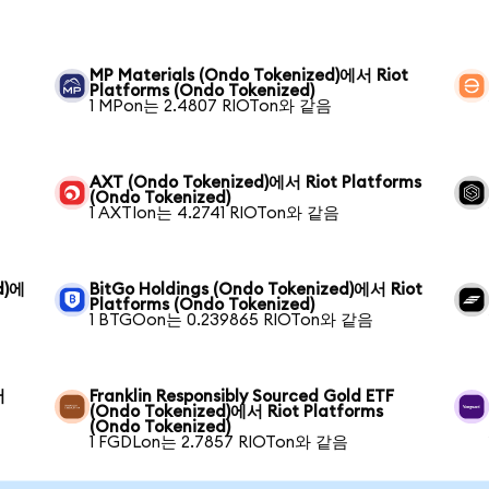
MP Materials (Ondo Tokenized)에서 Riot
Platforms (Ondo Tokenized)
1 MPon는 2.4807 RIOTon와 같음
AXT (Ondo Tokenized)에서 Riot Platforms
(Ondo Tokenized)
1 AXTIon는 4.2741 RIOTon와 같음
d)에
BitGo Holdings (Ondo Tokenized)에서 Riot
Platforms (Ondo Tokenized)
1 BTGOon는 0.239865 RIOTon와 같음
서
Franklin Responsibly Sourced Gold ETF
(Ondo Tokenized)에서 Riot Platforms
(Ondo Tokenized)
1 FGDLon는 2.7857 RIOTon와 같음