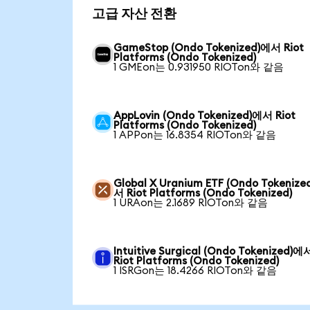
고급 자산 전환
GameStop (Ondo Tokenized)에서 Riot
Platforms (Ondo Tokenized)
1 GMEon는 0.931950 RIOTon와 같음
AppLovin (Ondo Tokenized)에서 Riot
Platforms (Ondo Tokenized)
1 APPon는 16.8354 RIOTon와 같음
Global X Uranium ETF (Ondo Tokenize
서 Riot Platforms (Ondo Tokenized)
1 URAon는 2.1689 RIOTon와 같음
Intuitive Surgical (Ondo Tokenized)에
Riot Platforms (Ondo Tokenized)
1 ISRGon는 18.4266 RIOTon와 같음