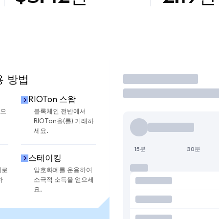
용 방법
거래
RIOTon 스왑
금으
블록체인 전반에서
RIOTon을(를) 거래하
세요.
15분
30분
스테이킹
지로
암호화폐를 운용하여
하
소극적 소득을 얻으세
요.