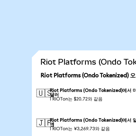
Riot Platforms (Ondo 
Riot Platforms (Ondo Tokenize
Riot Platforms (Ondo Tokenized)에서
🇺🇸
달러
1 RIOTon는 $20.72와 같음
Riot Platforms (Ondo Tokenized)에서
🇯🇵
엔
1 RIOTon는 ¥3,269.73와 같음