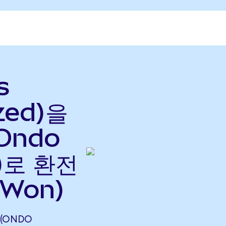
s
zed)을
(Ondo
으)로 환전
DWon)
 (ONDO