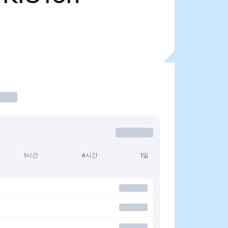
1시간
4시간
1일