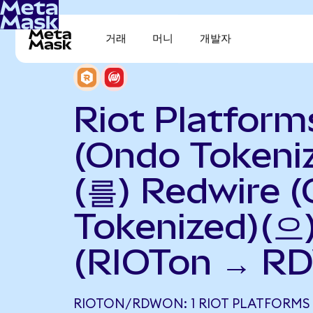
거래
머니
개발자
Riot Platform
(Ondo Tokeni
(를) Redwire 
Tokenized)(
(RIOTon → R
RIOTON/RDWON: 1 RIOT PLATFORMS