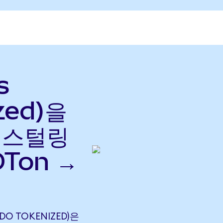
s
zed)을
드 스털링
OTon →
NDO TOKENIZED)은