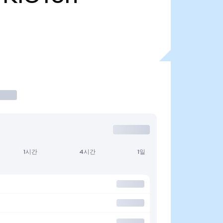
1시간
4시간
1일