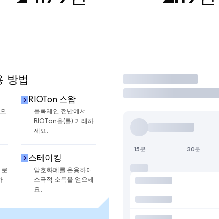
용 방법
거래
RIOTon 스왑
금으
블록체인 전반에서
RIOTon을(를) 거래하
세요.
15분
30분
스테이킹
지로
암호화폐를 운용하여
하
소극적 소득을 얻으세
요.