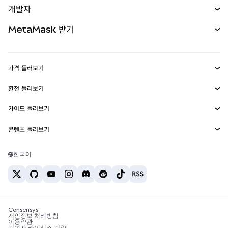
개발자
무기한 선물
신규
카드
문서 보기
MetaMask 받기
실물자산
mUSD
신규
대시보드
Transaction Shield
수익 창출
Smart Accounts Kit
에이전트 지갑
신규
가격 둘러보기
임베디드 지갑
Snaps
비트코인 가격
환전 둘러보기
MetaMask Connect
이더리움 가격
보상
신규
BTC를 USD로 환전
솔라나 가격
가이드 둘러보기
Snaps
보안
ETH를 USD로 환전
BTC 매수
시바이누 가격
USDT를 INR로 환전
콘텐츠 둘러보기
웹3 서비스
고객 지원
ETH 매수
페페 가격
비트코인 지갑
BTC를 USDT로 환전
SOL 매수
채용
테더 가격
솔라나 지갑
한국어
BTC를 INR로 환전
PEPE 매수
연락처
USDC 가격
최고의 암호화폐 카드
ETH를 USDT로 환전
USDT 매수
체인링크 가격
최고의 모바일 암호화폐 지갑
USDT를 PHP로 환전
USDC 매수
Polymarket이란?
BTC를 EUR로 환전
SHIB 매수
Consensys
암호화폐 세금 뉴스
개인정보 처리방침
이용약관
BNB 매수
기여자 라이선스 계약