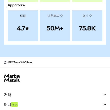
App Store
평점
다운로드 수
평가 수
4.7
50M+
75.8K
RIOTon/SHOPon
MetaMask 사이트 바닥글
거래
스왑
머니
신규
예측 시장
신규
매수