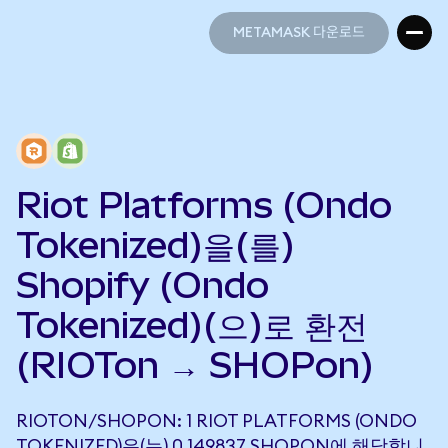
METAMASK 다운로드
METAMASK 다운로드
Riot Platforms (Ondo
Tokenized)을(를)
Shopify (Ondo
Tokenized)(으)로 환전
(RIOTon → SHOPon)
RIOTON/SHOPON: 1 RIOT PLATFORMS (ONDO
TOKENIZED)은(는) 0.149837 SHOPON에 해당합니