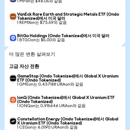
1 MPon는 $48.05와 같음
VanEck Rare Earth and Strategic Metals ETF (Ondo
Tokenized)에서 미국 달러
1 REMXon는 $73.59와 같음
BitGo Holdings (Ondo Tokenized)에서 미국 달러
1 BTGOon는 $5.00와 같음
더 많은 변환 살펴보기
고급 자산 전환
GameStop (Ondo Tokenized)에서 Global X Uranium
ETF (Ondo Tokenized)
1 GMEon는 0.437188 URAon와 같음
IonQ (Ondo Tokenized)에서 Global X Uranium ETF
(Ondo Tokenized)
1 IONQon는 0.915646 URAon와 같음
Constellation Energy (Ondo Tokenized)에서 Global
X Uranium ETF (Ondo Tokenized)
1 CEGon는 6.0190 URAon와 같음