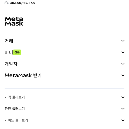
URAon/RIOTon
MetaMask 사이트 바닥글
거래
스왑
머니
신규
예측 시장
신규
매수
개발자
무기한 선물
신규
카드
문서 보기
MetaMask 받기
실물자산
mUSD
신규
대시보드
Transaction Shield
수익 창출
Smart Accounts Kit
에이전트 지갑
신규
가격 둘러보기
임베디드 지갑
Snaps
비트코인 가격
환전 둘러보기
MetaMask Connect
이더리움 가격
보상
신규
BTC를 USD로 환전
솔라나 가격
가이드 둘러보기
Snaps
보안
ETH를 USD로 환전
BTC 매수
시바이누 가격