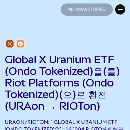
METAMASK 다운로드
METAMASK 다운로드
Global X Uranium ETF
(Ondo Tokenized)을(를)
Riot Platforms (Ondo
Tokenized)(으)로 환전
(URAon → RIOTon)
URAON/RIOTON: 1 GLOBAL X URANIUM ETF
(ONDO TOKENIZED)은(는) 2.1304 RIOTON에 해당