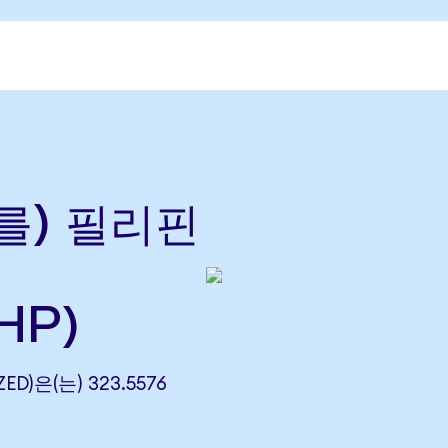
(를) 필리핀
HP)
ED)은(는) 323.5576