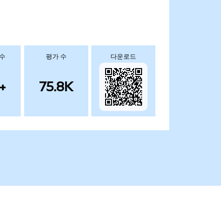
 수
평가 수
다운로드
+
75.8K