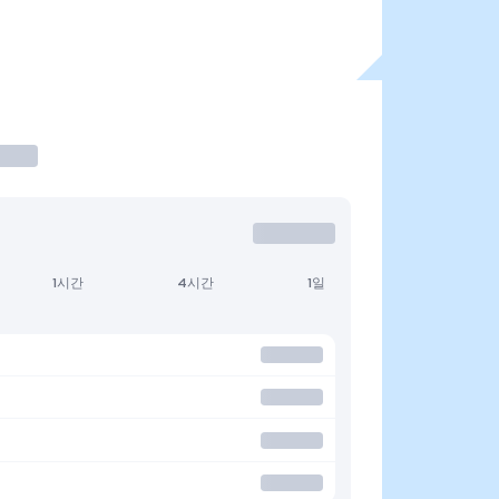
1시간
4시간
1일