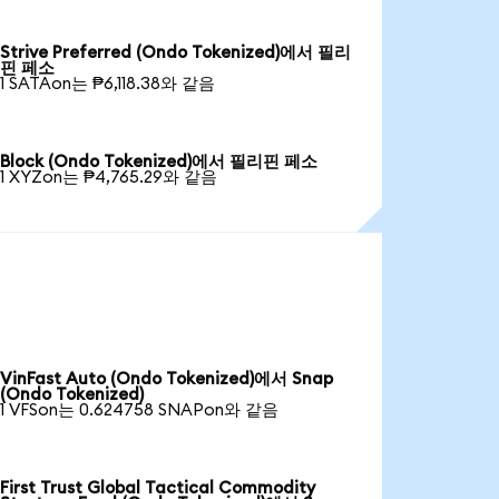
Strive Preferred (Ondo Tokenized)에서 필리
핀 페소
1 SATAon는 ₱6,118.38와 같음
Block (Ondo Tokenized)에서 필리핀 페소
1 XYZon는 ₱4,765.29와 같음
VinFast Auto (Ondo Tokenized)에서 Snap
(Ondo Tokenized)
1 VFSon는 0.624758 SNAPon와 같음
First Trust Global Tactical Commodity