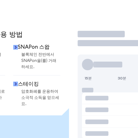
사용 방법
거래
SNAPon 스왑
금
블록체인 전반에서
SNAPon을(를) 거래
하세요.
15분
30분
스테이킹
지로
암호화폐를 운용하여
하
소극적 소득을 얻으세
요.