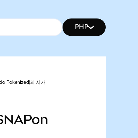
PHP
o Tokenized)의 시가
SNAPon