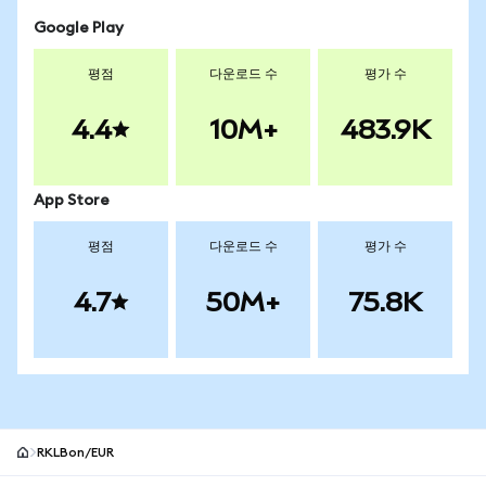
Google Play
평점
다운로드 수
평가 수
4.4
10M+
483.9K
App Store
평점
다운로드 수
평가 수
4.7
50M+
75.8K
RKLBon/EUR
MetaMask 사이트 바닥글