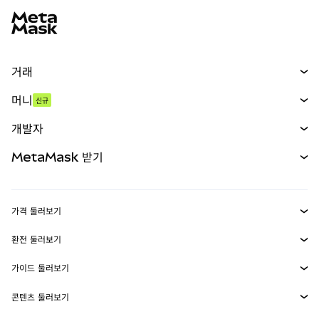
거래
스왑
머니
신규
예측 시장
신규
매수
개발자
무기한 선물
신규
카드
문서 보기
MetaMask 받기
실물자산
mUSD
신규
대시보드
Transaction Shield
수익 창출
Smart Accounts Kit
에이전트 지갑
신규
가격 둘러보기
임베디드 지갑
Snaps
비트코인 가격
환전 둘러보기
MetaMask Connect
이더리움 가격
보상
신규
BTC를 USD로 환전
솔라나 가격
가이드 둘러보기
Snaps
보안
ETH를 USD로 환전
BTC 매수
시바이누 가격
USDT를 INR로 환전
콘텐츠 둘러보기
웹3 서비스
고객 지원
ETH 매수
페페 가격
비트코인 지갑
BTC를 USDT로 환전