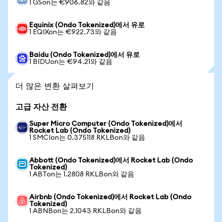
1 GSon는 €906.82와 같음
Equinix (Ondo Tokenized)에서 유로
1 EQIXon는 €922.73와 같음
Baidu (Ondo Tokenized)에서 유로
1 BIDUon는 €94.21와 같음
더 많은 변환 살펴보기
고급 자산 전환
Super Micro Computer (Ondo Tokenized)에서
Rocket Lab (Ondo Tokenized)
1 SMCIon는 0.375118 RKLBon와 같음
Abbott (Ondo Tokenized)에서 Rocket Lab (Ondo
Tokenized)
1 ABTon는 1.2808 RKLBon와 같음
Airbnb (Ondo Tokenized)에서 Rocket Lab (Ondo
Tokenized)
1 ABNBon는 2.1043 RKLBon와 같음