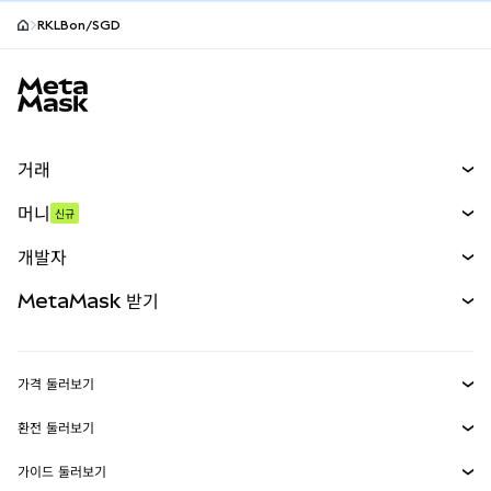
RKLBon/SGD
MetaMask 사이트 바닥글
거래
스왑
머니
신규
예측 시장
신규
매수
개발자
무기한 선물
신규
카드
문서 보기
MetaMask 받기
실물자산
mUSD
신규
대시보드
Transaction Shield
수익 창출
Smart Accounts Kit
에이전트 지갑
신규
가격 둘러보기
임베디드 지갑
Snaps
비트코인 가격
환전 둘러보기
MetaMask Connect
이더리움 가격
보상
신규
BTC를 USD로 환전
솔라나 가격
가이드 둘러보기
Snaps
보안
ETH를 USD로 환전