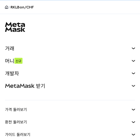
RKLBon/CHF
MetaMask 사이트 바닥글
거래
스왑
머니
신규
예측 시장
신규
매수
개발자
무기한 선물
신규
카드
문서 보기
MetaMask 받기
실물자산
mUSD
신규
대시보드
Transaction Shield
수익 창출
Smart Accounts Kit
에이전트 지갑
신규
가격 둘러보기
임베디드 지갑
Snaps
비트코인 가격
환전 둘러보기
MetaMask Connect
이더리움 가격
보상
신규
BTC를 USD로 환전
솔라나 가격
가이드 둘러보기
Snaps
보안
ETH를 USD로 환전