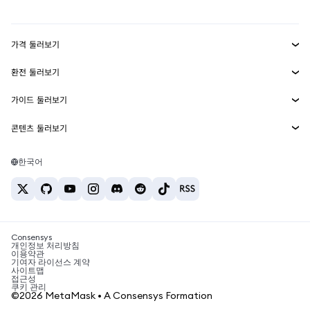
mUSD
신규
대시보드
Transaction Shield
수익 창출
Smart Accounts Kit
에이전트 지갑
신규
가격 둘러보기
임베디드 지갑
Snaps
비트코인 가격
환전 둘러보기
MetaMask Connect
이더리움 가격
보상
신규
BTC를 USD로 환전
솔라나 가격
가이드 둘러보기
Snaps
보안
ETH를 USD로 환전
BTC 매수
시바이누 가격
USDT를 INR로 환전
콘텐츠 둘러보기
웹3 서비스
고객 지원
ETH 매수
페페 가격
비트코인 지갑
BTC를 USDT로 환전
SOL 매수
채용
테더 가격
솔라나 지갑
한국어
BTC를 INR로 환전
PEPE 매수
연락처
USDC 가격
최고의 암호화폐 카드
ETH를 USDT로 환전
USDT 매수
체인링크 가격
최고의 모바일 암호화폐 지갑
USDT를 PHP로 환전
USDC 매수
Polymarket이란?
BTC를 EUR로 환전
SHIB 매수
Consensys
암호화폐 세금 뉴스
개인정보 처리방침
이용약관
BNB 매수
기여자 라이선스 계약
암호화폐 매수 방법
사이트맵
접근성
비트코인 매도 방법
쿠키 관리
©2026 MetaMask • A Consensys Formation