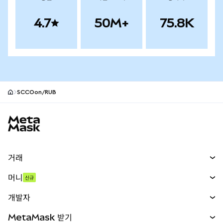
4.7
50M+
75.8K
SCCOon/RUB
MetaMask 사이트 바닥글
거래
스왑
머니
신규
예측 시장
신규
매수
개발자
무기한 선물
신규
카드
문서 보기
MetaMask 받기
실물자산