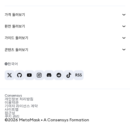
수익 창출
Smart Accounts Kit
에이전트 지갑
신규
가격 둘러보기
임베디드 지갑
Snaps
비트코인 가격
환전 둘러보기
MetaMask Connect
이더리움 가격
보상
신규
BTC를 USD로 환전
솔라나 가격
가이드 둘러보기
Snaps
보안
ETH를 USD로 환전
BTC 매수
시바이누 가격
USDT를 INR로 환전
콘텐츠 둘러보기
웹3 서비스
고객 지원
ETH 매수
페페 가격
비트코인 지갑
BTC를 USDT로 환전
SOL 매수
채용
테더 가격
솔라나 지갑
한국어
BTC를 INR로 환전
PEPE 매수
연락처
USDC 가격
최고의 암호화폐 카드
ETH를 USDT로 환전
USDT 매수
체인링크 가격
최고의 모바일 암호화폐 지갑
USDT를 PHP로 환전
USDC 매수
Polymarket이란?
BTC를 EUR로 환전
SHIB 매수
Consensys
암호화폐 세금 뉴스
개인정보 처리방침
이용약관
BNB 매수
기여자 라이선스 계약
암호화폐 매수 방법
사이트맵
접근성
비트코인 매도 방법
쿠키 관리
©2026 MetaMask • A Consensys Formation