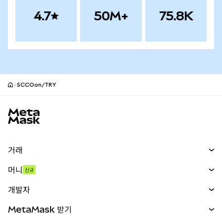
4.7
50M+
75.8K
SCCOon/TRY
MetaMask 사이트 바닥글
거래
스왑
머니
신규
예측 시장
신규
매수
개발자
무기한 선물
신규
카드
문서 보기
MetaMask 받기
실물자산
mUSD
신규
대시보드
Transaction Shield