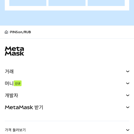
PINSon/RUB
MetaMask 사이트 바닥글
거래
스왑
머니
신규
예측 시장
신규
매수
개발자
무기한 선물
신규
카드
문서 보기
MetaMask 받기
실물자산
mUSD
신규
대시보드
Transaction Shield
수익 창출
Smart Accounts Kit
에이전트 지갑
신규
가격 둘러보기
임베디드 지갑