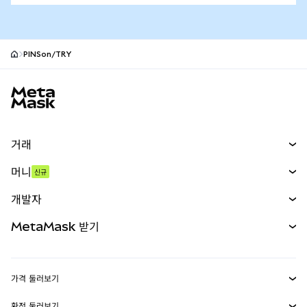
PINSon/TRY
MetaMask 사이트 바닥글
거래
스왑
머니
신규
예측 시장
신규
매수
개발자
무기한 선물
신규
카드
문서 보기
MetaMask 받기
실물자산
mUSD
신규
대시보드
Transaction Shield
수익 창출
Smart Accounts Kit
에이전트 지갑
신규
가격 둘러보기
임베디드 지갑
Snaps
비트코인 가격
환전 둘러보기