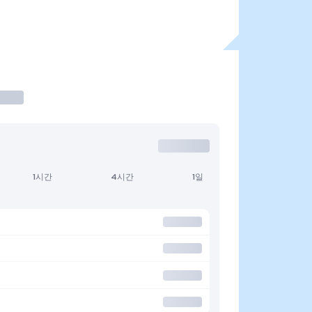
1시간
4시간
1일