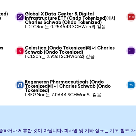
zed)
Global X Data Center & Digital
)
Infrastructure ETF (Ondo Tokenized)에서
Charles Schwab (Ondo Tokenized)
1 DTCRon는 0.254543 SCHWon와 같음
es
Celestica (Ondo Tokenized)에서 Charles
Schwab (Ondo Tokenized)
1 CLSon는 2.9361 SCHWon와 같음
Regeneron Pharmaceuticals (Ondo
Tokenized)에서 Charles Schwab (Ondo
Tokenized)
1 REGNon는 7.0644 SCHWon와 같음
 후원, 보증하거나 제휴한 것이 아닙니다. 회사명 및 기타 상표는 기초 참