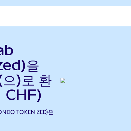
ab
zed)을
(으)로 환
 CHF)
ONDO TOKENIZED)은