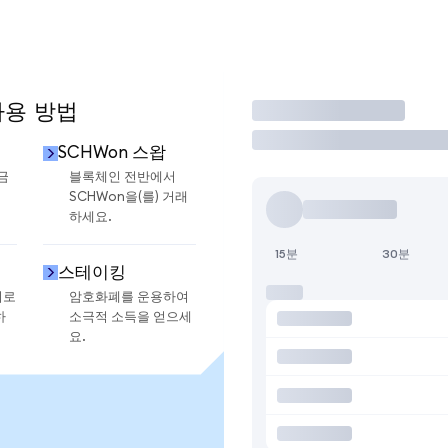
사용 방법
거래
SCHWon 스왑
금
블록체인 전반에서
SCHWon을(를) 거래
하세요.
15분
30분
스테이킹
지로
암호화폐를 운용하여
하
소극적 소득을 얻으세
요.