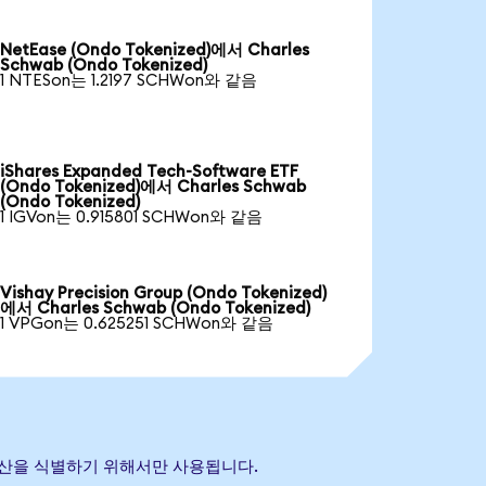
NetEase (Ondo Tokenized)에서 Charles
Schwab (Ondo Tokenized)
1 NTESon는 1.2197 SCHWon와 같음
iShares Expanded Tech-Software ETF
(Ondo Tokenized)에서 Charles Schwab
(Ondo Tokenized)
1 IGVon는 0.915801 SCHWon와 같음
Vishay Precision Group (Ondo Tokenized)
에서 Charles Schwab (Ondo Tokenized)
1 VPGon는 0.625251 SCHWon와 같음
조 자산을 식별하기 위해서만 사용됩니다.