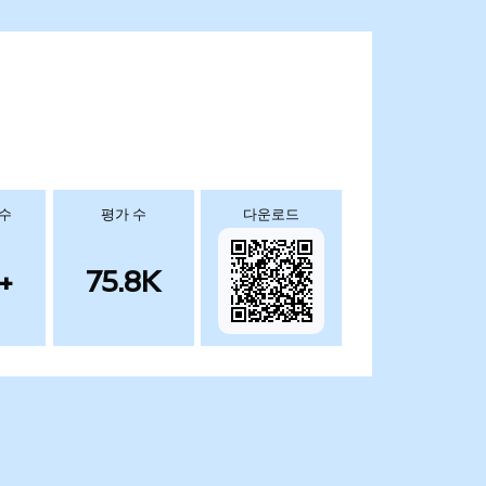
 수
평가 수
다운로드
+
75.8K