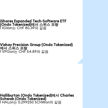
iShares Expanded Tech-Software ETF
(Ondo Tokenized)에서 스위스 프랑
1 IGVon는 CHF 80.39와 같음
Vishay Precision Group (Ondo Tokenized)
에서 스위스 프랑
1 VPGon는 CHF 54.89와 같음
Halliburton (Ondo Tokenized)에서 Charles
Schwab (Ondo Tokenized)
1 HALon는 0.299250 SCHWon와 같음