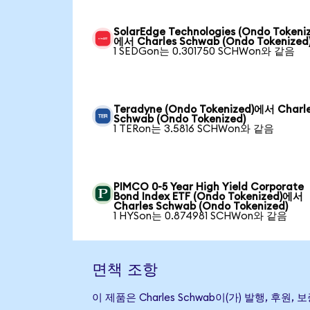
SolarEdge Technologies (Ondo Tokeni
에서 Charles Schwab (Ondo Tokenized
1 SEDGon는 0.301750 SCHWon와 같음
Teradyne (Ondo Tokenized)에서 Charl
Schwab (Ondo Tokenized)
1 TERon는 3.5816 SCHWon와 같음
PIMCO 0-5 Year High Yield Corporate
Bond Index ETF (Ondo Tokenized)에서
Charles Schwab (Ondo Tokenized)
1 HYSon는 0.874981 SCHWon와 같음
면책 조항
이 제품은 Charles Schwab이(가) 발행,