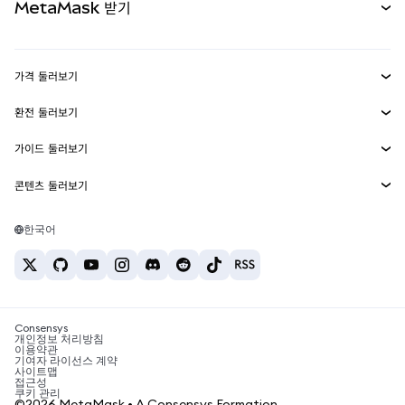
MetaMask 받기
실물자산
mUSD
신규
대시보드
Transaction Shield
수익 창출
Smart Accounts Kit
에이전트 지갑
신규
가격 둘러보기
임베디드 지갑
Snaps
비트코인 가격
환전 둘러보기
MetaMask Connect
이더리움 가격
보상
신규
BTC를 USD로 환전
솔라나 가격
가이드 둘러보기
Snaps
보안
ETH를 USD로 환전
BTC 매수
시바이누 가격
USDT를 INR로 환전
콘텐츠 둘러보기
웹3 서비스
고객 지원
ETH 매수
페페 가격
비트코인 지갑
BTC를 USDT로 환전
SOL 매수
채용
테더 가격
솔라나 지갑
한국어
BTC를 INR로 환전
PEPE 매수
연락처
USDC 가격
최고의 암호화폐 카드
ETH를 USDT로 환전
USDT 매수
체인링크 가격
최고의 모바일 암호화폐 지갑
USDT를 PHP로 환전
USDC 매수
Polymarket이란?
BTC를 EUR로 환전
SHIB 매수
Consensys
암호화폐 세금 뉴스
개인정보 처리방침
이용약관
BNB 매수
기여자 라이선스 계약
암호화폐 매수 방법
사이트맵
접근성
비트코인 매도 방법
쿠키 관리
©2026 MetaMask • A Consensys Formation