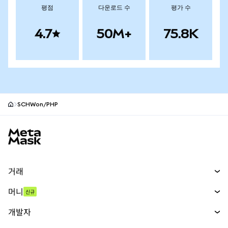
평점
다운로드 수
평가 수
4.7
50M+
75.8K
SCHWon/PHP
MetaMask 사이트 바닥글
거래
스왑
머니
신규
예측 시장
신규
매수
개발자
무기한 선물
신규
카드
문서 보기