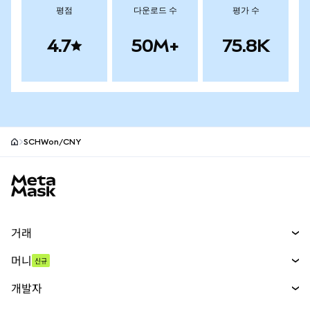
평점
다운로드 수
평가 수
4.7
50M+
75.8K
SCHWon/CNY
MetaMask 사이트 바닥글
거래
스왑
머니
신규
예측 시장
신규
매수
개발자
무기한 선물
신규
카드
문서 보기