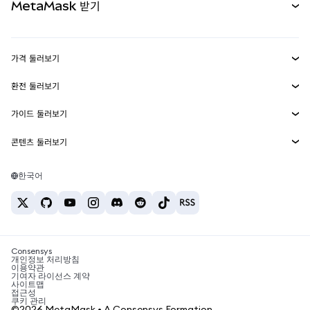
MetaMask 받기
실물자산
mUSD
신규
대시보드
Transaction Shield
수익 창출
Smart Accounts Kit
에이전트 지갑
신규
가격 둘러보기
임베디드 지갑
Snaps
비트코인 가격
환전 둘러보기
MetaMask Connect
이더리움 가격
보상
신규
BTC를 USD로 환전
솔라나 가격
가이드 둘러보기
Snaps
보안
ETH를 USD로 환전
BTC 매수
시바이누 가격
USDT를 INR로 환전
콘텐츠 둘러보기
웹3 서비스
고객 지원
ETH 매수
페페 가격
비트코인 지갑
BTC를 USDT로 환전
SOL 매수
채용
테더 가격
솔라나 지갑
한국어
BTC를 INR로 환전
PEPE 매수
연락처
USDC 가격
최고의 암호화폐 카드
ETH를 USDT로 환전
USDT 매수
체인링크 가격
최고의 모바일 암호화폐 지갑
USDT를 PHP로 환전
USDC 매수
Polymarket이란?
BTC를 EUR로 환전
SHIB 매수
Consensys
암호화폐 세금 뉴스
개인정보 처리방침
이용약관
BNB 매수
기여자 라이선스 계약
암호화폐 매수 방법
사이트맵
접근성
비트코인 매도 방법
쿠키 관리
©2026 MetaMask • A Consensys Formation