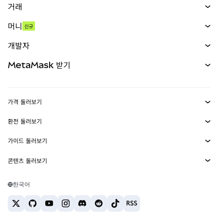
거래
스왑
머니
신규
예측 시장
신규
매수
개발자
무기한 선물
신규
카드
문서 보기
MetaMask 받기
실물자산
mUSD
신규
대시보드
Transaction Shield
수익 창출
Smart Accounts Kit
에이전트 지갑
신규
가격 둘러보기
임베디드 지갑
Snaps
비트코인 가격
환전 둘러보기
MetaMask Connect
이더리움 가격
보상
신규
BTC를 USD로 환전
솔라나 가격
가이드 둘러보기
Snaps
보안
ETH를 USD로 환전
BTC 매수
시바이누 가격
USDT를 INR로 환전
콘텐츠 둘러보기
웹3 서비스
고객 지원
ETH 매수
페페 가격
비트코인 지갑
BTC를 USDT로 환전
SOL 매수
채용
테더 가격
솔라나 지갑
한국어
BTC를 INR로 환전
PEPE 매수
연락처
USDC 가격
최고의 암호화폐 카드
ETH를 USDT로 환전
USDT 매수
체인링크 가격
최고의 모바일 암호화폐 지갑
USDT를 PHP로 환전