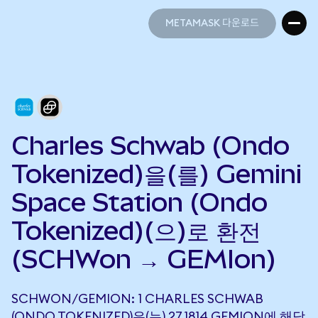
METAMASK 다운로드
METAMASK 다운로드
Charles Schwab (Ondo
Tokenized)을(를) Gemini
Space Station (Ondo
Tokenized)(으)로 환전
(SCHWon → GEMIon)
SCHWON/GEMION: 1 CHARLES SCHWAB
(ONDO TOKENIZED)은(는) 27.1814 GEMION에 해당