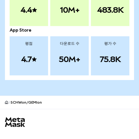
4.4
10M+
483.8K
App Store
평점
다운로드 수
평가 수
4.7
50M+
75.8K
SCHWon/GEMIon
MetaMask 사이트 바닥글