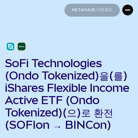
METAMASK 다운로드
METAMASK 다운로드
SoFi Technologies
(Ondo Tokenized)을(를)
iShares Flexible Income
Active ETF (Ondo
Tokenized)(으)로 환전
(SOFIon → BINCon)