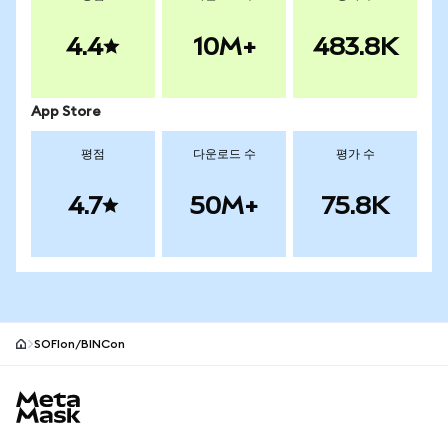
4.4
10M+
483.8K
App Store
평점
다운로드 수
평가 수
4.7
50M+
75.8K
SOFIon/BINCon
MetaMask 사이트 바닥글