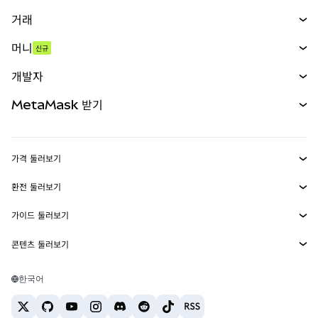
거래
스왑
머니
신규
예측 시장
신규
매수
개발자
무기한 선물
신규
카드
문서 보기
MetaMask 받기
실물자산
mUSD
신규
대시보드
Transaction Shield
수익 창출
Smart Accounts Kit
에이전트 지갑
신규
가격 둘러보기
임베디드 지갑
Snaps
비트코인 가격
환전 둘러보기
MetaMask Connect
이더리움 가격
보상
신규
BTC를 USD로 환전
솔라나 가격
가이드 둘러보기
Snaps
보안
ETH를 USD로 환전
BTC 매수
시바이누 가격
USDT를 INR로 환전
콘텐츠 둘러보기
웹3 서비스
고객 지원
ETH 매수
페페 가격
비트코인 지갑
BTC를 USDT로 환전
SOL 매수
채용
테더 가격
솔라나 지갑
한국어
BTC를 INR로 환전
PEPE 매수
연락처
USDC 가격
최고의 암호화폐 카드
ETH를 USDT로 환전
USDT 매수