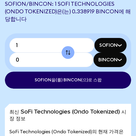
SOFION/BINCON: 1 SOFI TECHNOLOGIES
(ONDO TOKENIZED)은(는) 0.338919 BINCON에 해
당합니다
SOFION
BINCON
SOFION을(를) BINCON(으)로 스왑
최신 SoFi Technologies (Ondo Tokenized) 시
장 정보
SoFi Technologies (Ondo Tokenized)의 현재 가격은