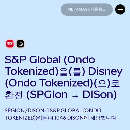
METAMASK 다운로드
METAMASK 다운로드
S&P Global (Ondo
Tokenized)을(를) Disney
(Ondo Tokenized)(으)로
환전 (SPGIon → DISon)
SPGION/DISON: 1 S&P GLOBAL (ONDO
TOKENIZED)은(는) 4.1046 DISON에 해당합니다