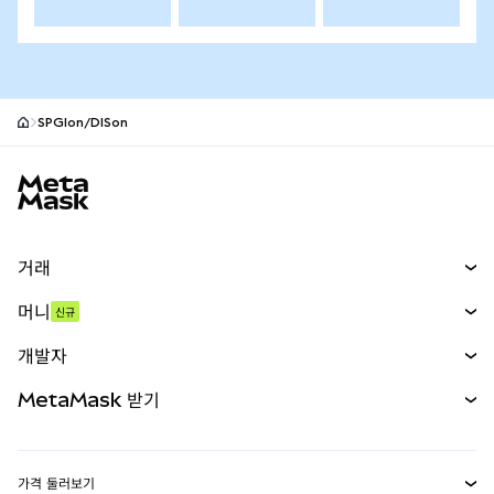
SPGIon/DISon
MetaMask 사이트 바닥글
거래
스왑
머니
신규
예측 시장
신규
매수
개발자
무기한 선물
신규
카드
문서 보기
MetaMask 받기
실물자산
mUSD
신규
대시보드
Transaction Shield
수익 창출
Smart Accounts Kit
에이전트 지갑
신규
가격 둘러보기