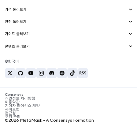
수익 창출
Smart Accounts Kit
에이전트 지갑
신규
가격 둘러보기
임베디드 지갑
Snaps
비트코인 가격
환전 둘러보기
MetaMask Connect
이더리움 가격
보상
신규
BTC를 USD로 환전
솔라나 가격
가이드 둘러보기
Snaps
보안
ETH를 USD로 환전
BTC 매수
시바이누 가격
USDT를 INR로 환전
콘텐츠 둘러보기
웹3 서비스
고객 지원
ETH 매수
페페 가격
비트코인 지갑
BTC를 USDT로 환전
SOL 매수
채용
테더 가격
솔라나 지갑
한국어
BTC를 INR로 환전
PEPE 매수
연락처
USDC 가격
최고의 암호화폐 카드
ETH를 USDT로 환전
USDT 매수
체인링크 가격
최고의 모바일 암호화폐 지갑
USDT를 PHP로 환전
USDC 매수
Polymarket이란?
BTC를 EUR로 환전
SHIB 매수
Consensys
암호화폐 세금 뉴스
개인정보 처리방침
이용약관
BNB 매수
기여자 라이선스 계약
암호화폐 매수 방법
사이트맵
접근성
비트코인 매도 방법
쿠키 관리
©2026 MetaMask • A Consensys Formation