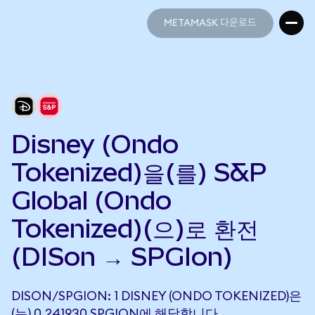
METAMASK 다운로드
METAMASK 다운로드
Disney (Ondo
Tokenized)을(를) S&P
Global (Ondo
Tokenized)(으)로 환전
(DISon → SPGIon)
DISON/SPGION: 1 DISNEY (ONDO TOKENIZED)은
(는) 0.241930 SPGION에 해당합니다