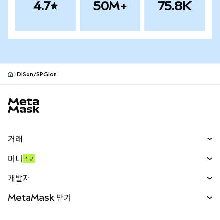
4.7
50M+
75.8K
DISon/SPGIon
MetaMask 사이트 바닥글
거래
스왑
머니
신규
예측 시장
신규
매수
개발자
무기한 선물
신규
카드
문서 보기
MetaMask 받기
실물자산
mUSD
신규
대시보드
Transaction Shield