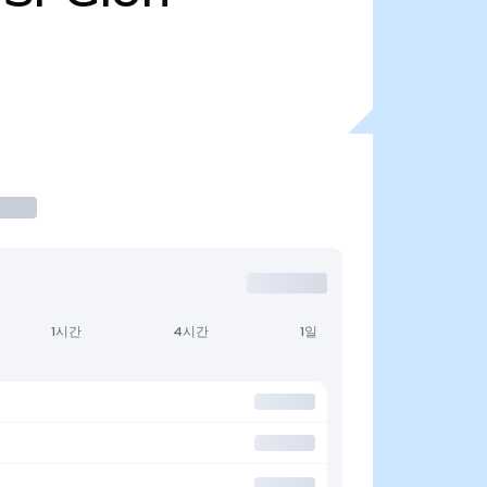
1시간
4시간
1일