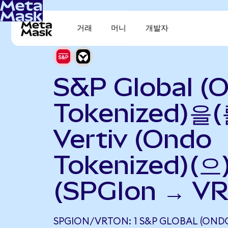
거래
머니
개발자
S&P Global (
Tokenized)을(
Vertiv (Ondo
Tokenized)(
(SPGIon → VR
SPGION/VRTON: 1 S&P GLOBAL (OND