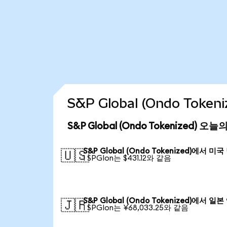
S&P Global (Ondo Tok
S&P Global (Ondo Tokenized) 오
S&P Global (Ondo Tokenized)에서 미
🇺🇸
1 SPGIon는 $431.12와 같음
S&P Global (Ondo Tokenized)에서 일본
🇯🇵
1 SPGIon는 ¥68,033.25와 같음