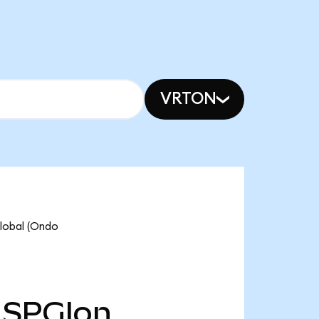
VRTON
obal (Ondo
SPGIon