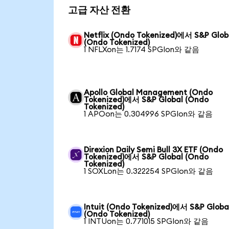
고급 자산 전환
Netflix (Ondo Tokenized)에서 S&P Glob
(Ondo Tokenized)
1 NFLXon는 1.7174 SPGIon와 같음
Apollo Global Management (Ondo
Tokenized)에서 S&P Global (Ondo
Tokenized)
1 APOon는 0.304996 SPGIon와 같음
Direxion Daily Semi Bull 3X ETF (Ondo
Tokenized)에서 S&P Global (Ondo
Tokenized)
1 SOXLon는 0.322254 SPGIon와 같음
Intuit (Ondo Tokenized)에서 S&P Globa
(Ondo Tokenized)
1 INTUon는 0.771015 SPGIon와 같음