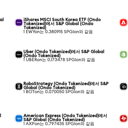
al
iShares MSCI South Korea ETF (Ondo
Tokenized)에서 S&P Global (Ondo
Tokenized)
1 EWYon는 0.380915 SPGIon와 같음
Uber (Ondo Tokenized)에서 S&P Global
(Ondo Tokenized)
1 UBERon는 0.173478 SPGIon와 같음
RoboStrategy (Ondo Tokenized)에서 S&P
Global (Ondo Tokenized)
1 BOTon는 0.070050 SPGIon와 같음
l
American Express (Ondo Tokenized)에서
S&P Global (Ondo Tokenized)
1 AXPon는 0.797435 SPGIon와 같음