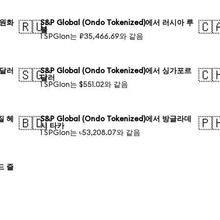
국 원화
S&P Global (Ondo Tokenized)에서 러시아 루
🇷🇺
🇨
블
1 SPGIon는 ₽35,466.69와 같음
주 달러
S&P Global (Ondo Tokenized)에서 싱가포르
🇸🇬
🇨
달러
1 SPGIon는 $551.02와 같음
라질 헤
S&P Global (Ondo Tokenized)에서 방글라데
🇧🇩
🇵
시 타카
1 SPGIon는 ৳53,208.07와 같음
란드 즐