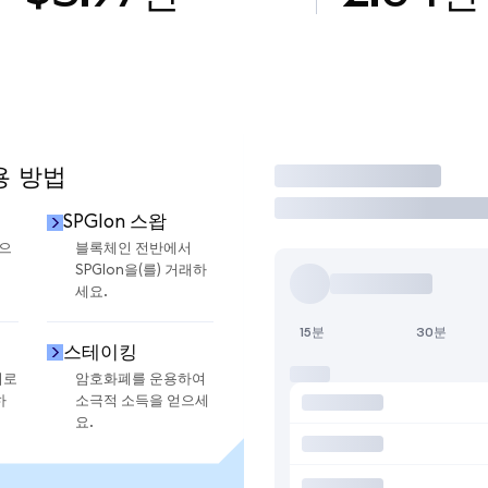
용 방법
거래
SPGIon 스왑
금으
블록체인 전반에서
SPGIon을(를) 거래하
세요.
15분
30분
스테이킹
지로
암호화폐를 운용하여
하
소극적 소득을 얻으세
요.