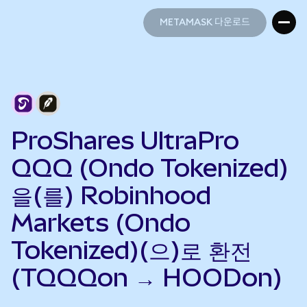
METAMASK 다운로드
METAMASK 다운로드
ProShares UltraPro
QQQ (Ondo Tokenized)
을(를) Robinhood
Markets (Ondo
Tokenized)(으)로 환전
(TQQQon → HOODon)