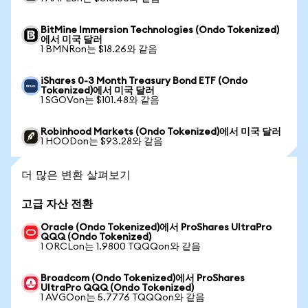
BitMine Immersion Technologies (Ondo Tokenized)
에서 미국 달러
1 BMNRon는 $18.26와 같음
iShares 0-3 Month Treasury Bond ETF (Ondo
Tokenized)에서 미국 달러
1 SGOVon는 $101.48와 같음
Robinhood Markets (Ondo Tokenized)에서 미국 달러
1 HOODon는 $93.28와 같음
더 많은 변환 살펴보기
고급 자산 전환
Oracle (Ondo Tokenized)에서 ProShares UltraPro
QQQ (Ondo Tokenized)
1 ORCLon는 1.9800 TQQQon와 같음
Broadcom (Ondo Tokenized)에서 ProShares
UltraPro QQQ (Ondo Tokenized)
1 AVGOon는 5.7776 TQQQon와 같음