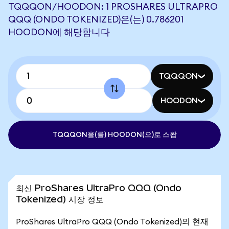
TQQQON/HOODON: 1 PROSHARES ULTRAPRO
QQQ (ONDO TOKENIZED)은(는) 0.786201
HOODON에 해당합니다
TQQQON
HOODON
TQQQON을(를) HOODON(으)로 스왑
최신 ProShares UltraPro QQQ (Ondo
Tokenized) 시장 정보
ProShares UltraPro QQQ (Ondo Tokenized)의 현재