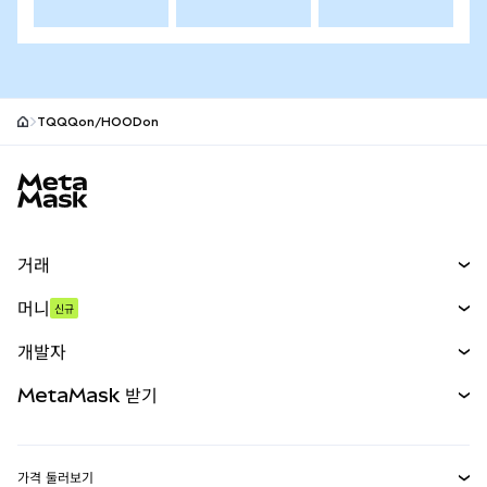
TQQQon/HOODon
MetaMask 사이트 바닥글
거래
스왑
머니
신규
예측 시장
신규
매수
개발자
무기한 선물
신규
카드
문서 보기
MetaMask 받기
실물자산
mUSD
신규
대시보드
Transaction Shield
수익 창출
Smart Accounts Kit
에이전트 지갑
신규
가격 둘러보기