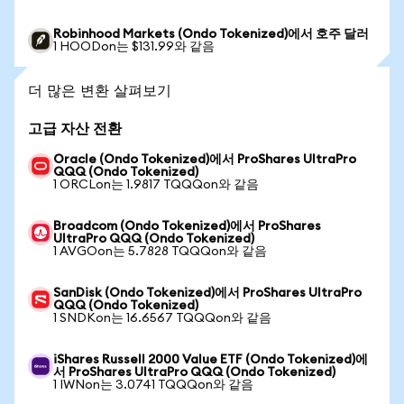
Robinhood Markets (Ondo Tokenized)에서 호주 달러
1 HOODon는 $131.99와 같음
더 많은 변환 살펴보기
고급 자산 전환
Oracle (Ondo Tokenized)에서 ProShares UltraPro
QQQ (Ondo Tokenized)
1 ORCLon는 1.9817 TQQQon와 같음
Broadcom (Ondo Tokenized)에서 ProShares
UltraPro QQQ (Ondo Tokenized)
1 AVGOon는 5.7828 TQQQon와 같음
SanDisk (Ondo Tokenized)에서 ProShares UltraPro
QQQ (Ondo Tokenized)
1 SNDKon는 16.6567 TQQQon와 같음
iShares Russell 2000 Value ETF (Ondo Tokenized)에
서 ProShares UltraPro QQQ (Ondo Tokenized)
1 IWNon는 3.0741 TQQQon와 같음