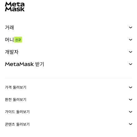
거래
스왑
머니
신규
예측 시장
신규
매수
개발자
무기한 선물
신규
카드
문서 보기
MetaMask 받기
실물자산
mUSD
신규
대시보드
Transaction Shield
수익 창출
Smart Accounts Kit
에이전트 지갑
신규
가격 둘러보기
임베디드 지갑
Snaps
비트코인 가격
환전 둘러보기
MetaMask Connect
이더리움 가격
보상
신규
BTC를 USD로 환전
솔라나 가격
가이드 둘러보기
Snaps
보안
ETH를 USD로 환전
BTC 매수
시바이누 가격
USDT를 INR로 환전
콘텐츠 둘러보기
웹3 서비스
고객 지원
ETH 매수
페페 가격
비트코인 지갑
BTC를 USDT로 환전
SOL 매수
채용