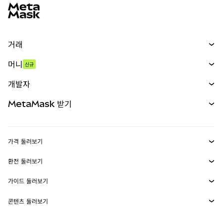
거래
스왑
머니
신규
예측 시장
신규
매수
개발자
무기한 선물
신규
카드
문서 보기
MetaMask 받기
실물자산
mUSD
신규
대시보드
Transaction Shield
수익 창출
Smart Accounts Kit
에이전트 지갑
신규
가격 둘러보기
임베디드 지갑
Snaps
비트코인 가격
환전 둘러보기
MetaMask Connect
이더리움 가격
보상
신규
BTC를 USD로 환전
솔라나 가격
가이드 둘러보기
Snaps
보안
ETH를 USD로 환전
BTC 매수
시바이누 가격
USDT를 INR로 환전
콘텐츠 둘러보기
웹3 서비스
고객 지원
ETH 매수
페페 가격
비트코인 지갑
BTC를 USDT로 환전
SOL 매수
채용