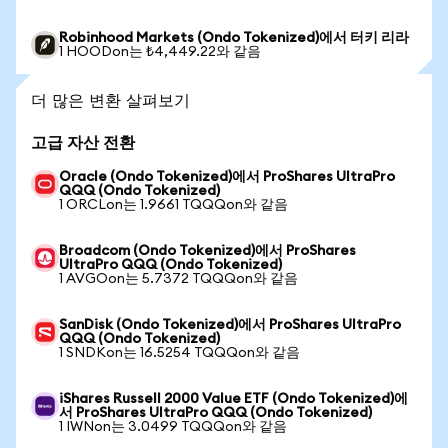
Robinhood Markets (Ondo Tokenized)에서 터키 리라
1 HOODon는 ₺4,449.22와 같음
더 많은 변환 살펴보기
고급 자산 전환
Oracle (Ondo Tokenized)에서 ProShares UltraPro
QQQ (Ondo Tokenized)
1 ORCLon는 1.9661 TQQQon와 같음
Broadcom (Ondo Tokenized)에서 ProShares
UltraPro QQQ (Ondo Tokenized)
1 AVGOon는 5.7372 TQQQon와 같음
SanDisk (Ondo Tokenized)에서 ProShares UltraPro
QQQ (Ondo Tokenized)
1 SNDKon는 16.5254 TQQQon와 같음
iShares Russell 2000 Value ETF (Ondo Tokenized)에
서 ProShares UltraPro QQQ (Ondo Tokenized)
1 IWNon는 3.0499 TQQQon와 같음