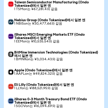
Taiwan Semiconductor Manufacturing (Ondo
Tokenized)에서 일본 엔
1 TSMon는 ¥67,281.4와 같음
Nebius Group (Ondo Tokenized)에서 일본 엔
1 NBISon는 ¥30,477.66와 같음
iShares MSCI Emerging Markets ETF (Ondo
Tokenized)에서 일본 엔
1 EEMon는 ¥10,535.54와 같음
BitMine Immersion Technologies (Ondo Tokenized)
에서 일본 엔
1 BMNRon는 ¥3,034.43와 같음
Apple (Ondo Tokenized)에서 일본 엔
1 AAPLon는 ¥49,824.32와 같음
Eli Lilly (Ondo Tokenized)에서 일본 엔
1 LLYon는 ¥188,521.95와 같음
iShares 0-3 Month Treasury Bond ETF (Ondo
Tokenized)에서 일본 엔
1 SGOVon는 ¥16,094.69와 같음