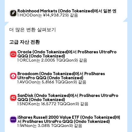
Robinhood Markets (Ondo Tokenized)에서 일본 엔
1 HOODon는 ¥14,938.72와 같음
더 많은 변환 살펴보기
고급 자산 전환
Oracle (Ondo Tokenized)에서 ProShares UltraPro
QQQ (Ondo Tokenized)
1 ORCLon는 2.0005 TQQQon와 같음
Broadcom (Ondo Tokenized)에서 ProShares
UltraPro QQQ (Ondo Tokenized)
1 AVGOon는 5.8166 TQQQon와 같음
SanDisk (Ondo Tokenized)에서 ProShares UltraPro
QQQ (Ondo Tokenized)
1 SNDKon는 16.5772 TQQQon와 같음
iShares Russell 2000 Value ETF (Ondo Tokenized)에
서 ProShares UltraPro QQQ (Ondo Tokenized)
1 IWNon는 3.0815 TQQQon와 같음