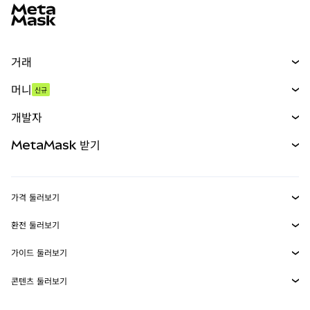
거래
스왑
머니
신규
예측 시장
신규
매수
개발자
무기한 선물
신규
카드
문서 보기
MetaMask 받기
실물자산
mUSD
신규
대시보드
Transaction Shield
수익 창출
Smart Accounts Kit
에이전트 지갑
신규
가격 둘러보기
임베디드 지갑
Snaps
비트코인 가격
환전 둘러보기
MetaMask Connect
이더리움 가격
보상
신규
BTC를 USD로 환전
솔라나 가격
가이드 둘러보기
Snaps
보안
ETH를 USD로 환전
BTC 매수
시바이누 가격
USDT를 INR로 환전
콘텐츠 둘러보기
웹3 서비스
고객 지원
ETH 매수
페페 가격
비트코인 지갑
BTC를 USDT로 환전
SOL 매수
채용