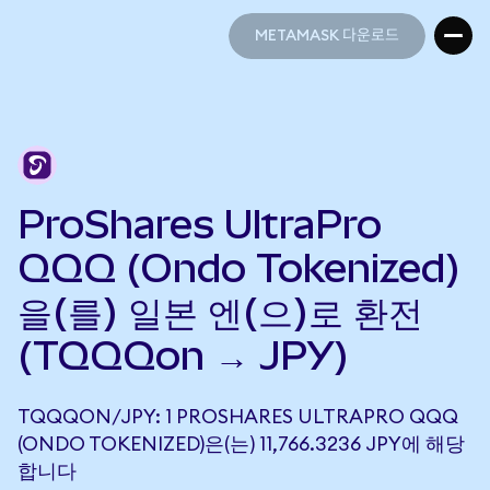
METAMASK 다운로드
METAMASK 다운로드
ProShares UltraPro
QQQ (Ondo Tokenized)
을(를) 일본 엔(으)로 환전
(TQQQon → JPY)
TQQQON/JPY: 1 PROSHARES ULTRAPRO QQQ
(ONDO TOKENIZED)은(는) 11,766.3236 JPY에 해당
합니다