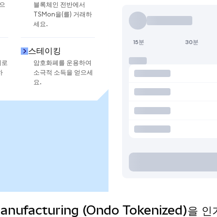
금으
블록체인 전반에서
TSMon을(를) 거래하
세요.
15분
30분
스테이킹
지로
암호화폐를 운용하여
하
소극적 소득을 얻으세
요.
Manufacturing (Ondo Tokenized)