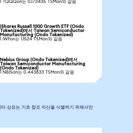
1 TQQQon는 0.173435 TSMon와 같음
iShares Russell 1000 Growth ETF (Ondo
Tokenized)에서 Taiwan Semiconductor
Manufacturing (Ondo Tokenized)
1 IWFon는 1.1524 TSMon와 같음
Nebius Group (Ondo Tokenized)에서
Taiwan Semiconductor Manufacturing
(Ondo Tokenized)
1 NBISon는 0.443833 TSMon와 같음
사명 및 기타 상표는 기초 참조 자산을 식별하기 위해서만