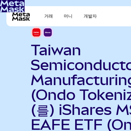
거래
머니
개발자
Taiwan
Semiconduct
Manufacturin
(Ondo Tokeni
(를) iShares M
EAFE ETF (O