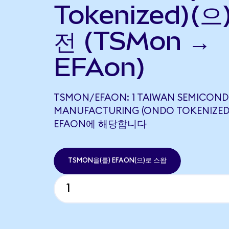
Tokenized)(으
전 (TSMon →
EFAon)
TSMON/EFAON: 1 TAIWAN SEMICON
MANUFACTURING (ONDO TOKENIZED)
EFAON에 해당합니다
TSMON을(를) EFAON(으)로 스왑