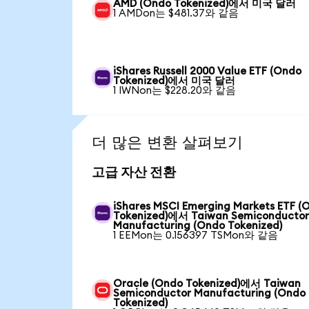
AMD (Ondo Tokenized)에서 미국 달러
1 AMDon는 $481.37와 같음
iShares Russell 2000 Value ETF (Ondo
Tokenized)에서 미국 달러
1 IWNon는 $228.20와 같음
더 많은 변환 살펴보기
고급 자산 전환
iShares MSCI Emerging Markets ETF (
Tokenized)에서 Taiwan Semiconducto
Manufacturing (Ondo Tokenized)
1 EEMon는 0.156397 TSMon와 같음
Oracle (Ondo Tokenized)에서 Taiwan
Semiconductor Manufacturing (Ondo
Tokenized)