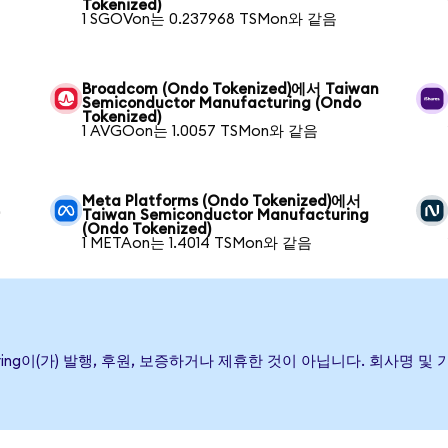
Tokenized)
1 SGOVon는 0.237968 TSMon와 같음
Broadcom (Ondo Tokenized)에서 Taiwan
Semiconductor Manufacturing (Ondo
Tokenized)
1 AVGOon는 1.0057 TSMon와 같음
Meta Platforms (Ondo Tokenized)에서
r
Taiwan Semiconductor Manufacturing
(Ondo Tokenized)
1 METAon는 1.4014 TSMon와 같음
ufacturing이(가) 발행, 후원, 보증하거나 제휴한 것이 아닙니다. 회