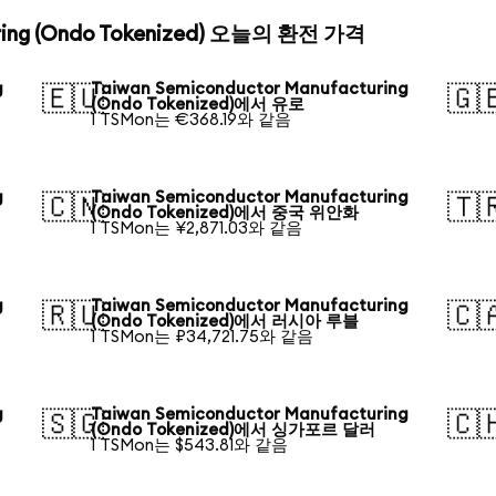
uring (Ondo Tokenized) 오늘의 환전 가격
g
Taiwan Semiconductor Manufacturing
🇪🇺
🇬
(Ondo Tokenized)에서 유로
1 TSMon는 €368.19와 같음
g
Taiwan Semiconductor Manufacturing
🇨🇳
🇹
(Ondo Tokenized)에서 중국 위안화
1 TSMon는 ¥2,871.03와 같음
g
Taiwan Semiconductor Manufacturing
🇷🇺
🇨
(Ondo Tokenized)에서 러시아 루블
1 TSMon는 ₽34,721.75와 같음
g
Taiwan Semiconductor Manufacturing
🇸🇬
🇨
(Ondo Tokenized)에서 싱가포르 달러
1 TSMon는 $543.81와 같음