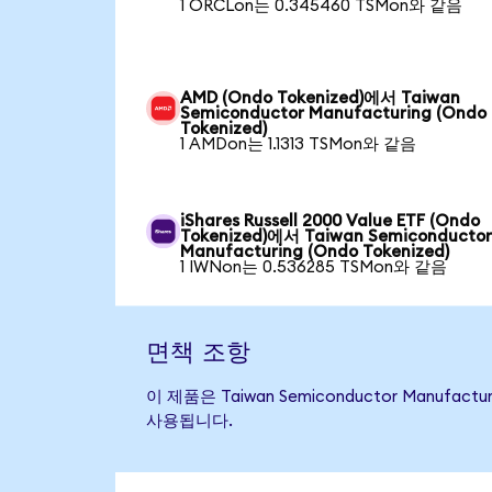
1 ORCLon는 0.345460 TSMon와 같음
AMD (Ondo Tokenized)에서 Taiwan
Semiconductor Manufacturing (Ondo
Tokenized)
1 AMDon는 1.1313 TSMon와 같음
iShares Russell 2000 Value ETF (Ondo
Tokenized)에서 Taiwan Semiconducto
Manufacturing (Ondo Tokenized)
1 IWNon는 0.536285 TSMon와 같음
면책 조항
이 제품은 Taiwan Semiconductor Man
사용됩니다.