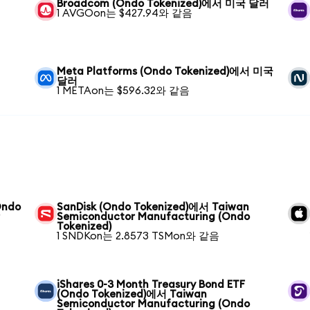
Broadcom (Ondo Tokenized)에서 미국 달러
1 AVGOon는 $427.94와 같음
Meta Platforms (Ondo Tokenized)에서 미국
달러
1 METAon는 $596.32와 같음
Ondo
SanDisk (Ondo Tokenized)에서 Taiwan
r
Semiconductor Manufacturing (Ondo
Tokenized)
1 SNDKon는 2.8573 TSMon와 같음
iShares 0-3 Month Treasury Bond ETF
(Ondo Tokenized)에서 Taiwan
Semiconductor Manufacturing (Ondo