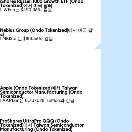
iShares Russell 1000 Growth ETF (Ondo
Tokenized)에서 미국 달러
1 IWFon는 $490.36와 같음
Nebius Group (Ondo Tokenized)에서 미국 달
러
1 NBISon는 $188.86와 같음
Apple (Ondo Tokenized)에서 Taiwan
Semiconductor Manufacturing (Ondo
Tokenized)
1 AAPLon는 0.737028 TSMon와 같음
ProShares UltraPro QQQ (Ondo
Tokenized)에서 Taiwan Semiconductor
Manufacturing (Ondo Tokenized)