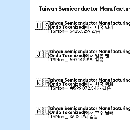
Taiwan Semiconductor Manufact
Taiwan Semiconductor Manufacturin
🇺🇸
(Ondo Tokenized)에서 미국 달러
1 TSMon는 $425.52와 같음
Taiwan Semiconductor Manufacturin
🇯🇵
(Ondo Tokenized)에서 일본 엔
1 TSMon는 ¥67,149.18와 같음
Taiwan Semiconductor Manufacturin
🇰🇷
(Ondo Tokenized)에서 한국 원화
1 TSMon는 ₩599,072.54와 같음
Taiwan Semiconductor Manufacturin
🇦🇺
(Ondo Tokenized)에서 호주 달러
1 TSMon는 $602.12와 같음