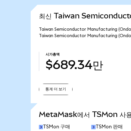
최신 Taiwan Semiconducto
Taiwan Semiconductor Manufacturing 
Taiwan Semiconductor Manufacturing (
시가총액
$689.34만
통계 더 보기
통계 더 보기
MetaMask에서 TSMon 사
TSMon 구매
TSMon 판매