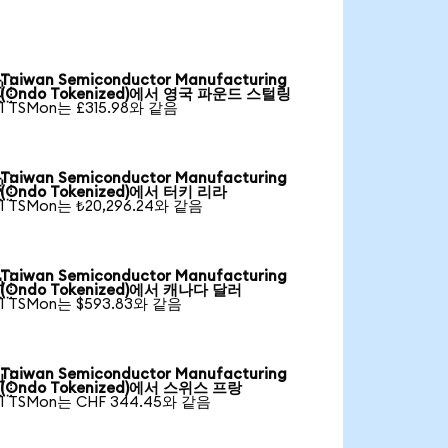
Taiwan Semiconductor Manufacturing

(Ondo Tokenized)에서 영국 파운드 스털링
1 TSMon는 £315.98와 같음
Taiwan Semiconductor Manufacturing

(Ondo Tokenized)에서 터키 리라
1 TSMon는 ₺20,296.24와 같음
Taiwan Semiconductor Manufacturing

(Ondo Tokenized)에서 캐나다 달러
1 TSMon는 $593.83와 같음
Taiwan Semiconductor Manufacturing

(Ondo Tokenized)에서 스위스 프랑
1 TSMon는 CHF 344.45와 같음