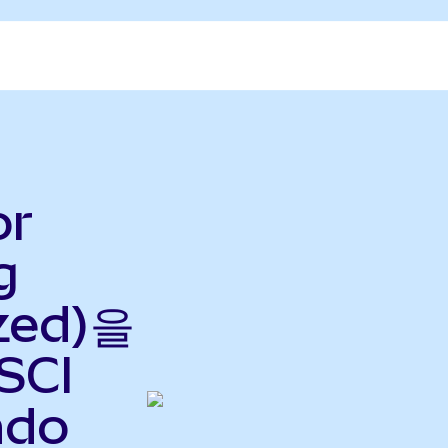
or
g
zed)을
SCI
ndo