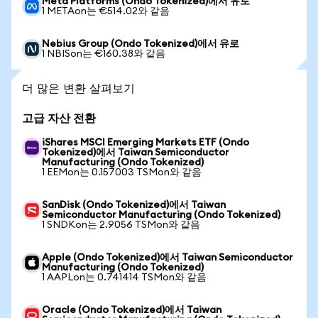
Meta Platforms (Ondo Tokenized)에서 유로
1 METAon는 €514.02와 같음
Nebius Group (Ondo Tokenized)에서 유로
1 NBISon는 €160.38와 같음
더 많은 변환 살펴보기
고급 자산 전환
iShares MSCI Emerging Markets ETF (Ondo
Tokenized)에서 Taiwan Semiconductor
Manufacturing (Ondo Tokenized)
1 EEMon는 0.157003 TSMon와 같음
SanDisk (Ondo Tokenized)에서 Taiwan
Semiconductor Manufacturing (Ondo Tokenized)
1 SNDKon는 2.9056 TSMon와 같음
Apple (Ondo Tokenized)에서 Taiwan Semiconductor
Manufacturing (Ondo Tokenized)
1 AAPLon는 0.741414 TSMon와 같음
Oracle (Ondo Tokenized)에서 Taiwan