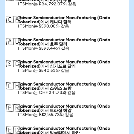
Tokenized)에서 러시아 루블
1 TSMon는 ₽34,792.07와 같음
Taiwan Semiconductor Manufacturing (Ondo
🇨🇦
Tokenized)에서 캐나다 달러
1 TSMon는 $590.00와 같음
Taiwan Semiconductor Manufacturing (Ondo
🇦🇺
Tokenized)에서 호주 달러
1 TSMon는 $598.44와 같음
Taiwan Semiconductor Manufacturing (Ondo
🇸🇬
Tokenized)에서 싱가포르 달러
1 TSMon는 $540.53와 같음
Taiwan Semiconductor Manufacturing (Ondo
🇨🇭
Tokenized)에서 스위스 프랑
1 TSMon는 CHF 341.73와 같음
Taiwan Semiconductor Manufacturing (Ondo
🇧🇷
Tokenized)에서 브라질 헤알
1 TSMon는 R$2,155.73와 같음
Taiwan Semiconductor Manufacturing (Ondo
🇧🇩
Tokenized)에서 방글라데시 타카