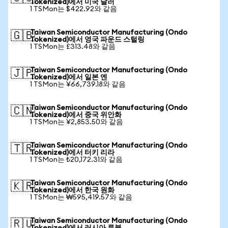
Tokenized)에서 미국 달러
1 TSMon는 $422.92와 같음
Taiwan Semiconductor Manufacturing (Ondo
🇬🇧
Tokenized)에서 영국 파운드 스털링
1 TSMon는 £313.48와 같음
Taiwan Semiconductor Manufacturing (Ondo
🇯🇵
Tokenized)에서 일본 엔
1 TSMon는 ¥66,739.18와 같음
Taiwan Semiconductor Manufacturing (Ondo
🇨🇳
Tokenized)에서 중국 위안화
1 TSMon는 ¥2,853.50와 같음
Taiwan Semiconductor Manufacturing (Ondo
🇹🇷
Tokenized)에서 터키 리라
1 TSMon는 ₺20,172.31와 같음
Taiwan Semiconductor Manufacturing (Ondo
🇰🇷
Tokenized)에서 한국 원화
1 TSMon는 ₩595,419.57와 같음
Taiwan Semiconductor Manufacturing (Ondo
🇷🇺