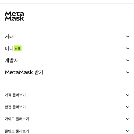
MetaMask 사이트 바닥글
거래
스왑
머니
신규
예측 시장
신규
매수
개발자
무기한 선물
신규
카드
문서 보기
MetaMask 받기
실물자산
mUSD
신규
대시보드
Transaction Shield
수익 창출
Smart Accounts Kit
에이전트 지갑
신규
가격 둘러보기
임베디드 지갑
Snaps
비트코인 가격
환전 둘러보기
MetaMask Connect
이더리움 가격
보상
신규
BTC를 USD로 환전
솔라나 가격
가이드 둘러보기
Snaps
보안
ETH를 USD로 환전
BTC 매수
시바이누 가격
USDT를 INR로 환전
콘텐츠 둘러보기
웹3 서비스
고객 지원
ETH 매수