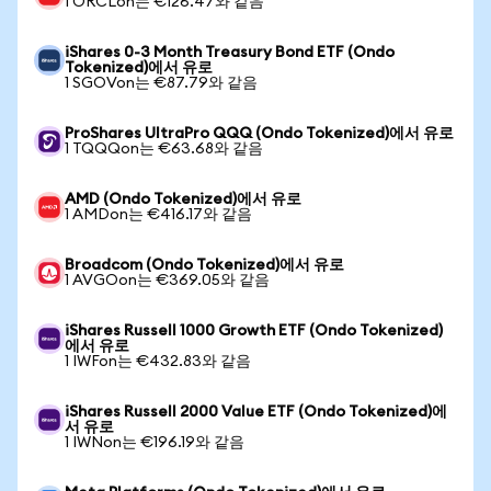
1 ORCLon는 €126.47와 같음
iShares 0-3 Month Treasury Bond ETF (Ondo
Tokenized)에서 유로
1 SGOVon는 €87.79와 같음
ProShares UltraPro QQQ (Ondo Tokenized)에서 유로
1 TQQQon는 €63.68와 같음
AMD (Ondo Tokenized)에서 유로
1 AMDon는 €416.17와 같음
Broadcom (Ondo Tokenized)에서 유로
1 AVGOon는 €369.05와 같음
iShares Russell 1000 Growth ETF (Ondo Tokenized)
에서 유로
1 IWFon는 €432.83와 같음
iShares Russell 2000 Value ETF (Ondo Tokenized)에
서 유로
1 IWNon는 €196.19와 같음