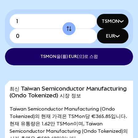
TSMON
EUR
TSMON을(를) EUR(으)로 스왑
최신 Taiwan Semiconductor Manufacturing
(Ondo Tokenized) 시장 정보
Taiwan Semiconductor Manufacturing (Ondo
Tokenized)의 현재 가격은 TSMon당 €365.85입니다.
현재 유통량은 1.62만 TSMon이며, Taiwan
Semiconductor Manufacturing (Ondo Tokenized)의