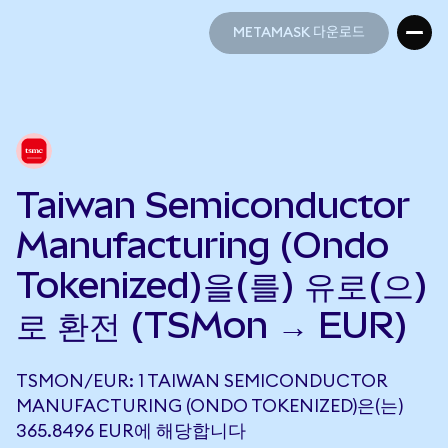
METAMASK 다운로드
METAMASK 다운로드
Taiwan Semiconductor
Manufacturing (Ondo
Tokenized)을(를) 유로(으)
로 환전 (TSMon → EUR)
TSMON/EUR: 1 TAIWAN SEMICONDUCTOR
MANUFACTURING (ONDO TOKENIZED)은(는)
365.8496 EUR에 해당합니다