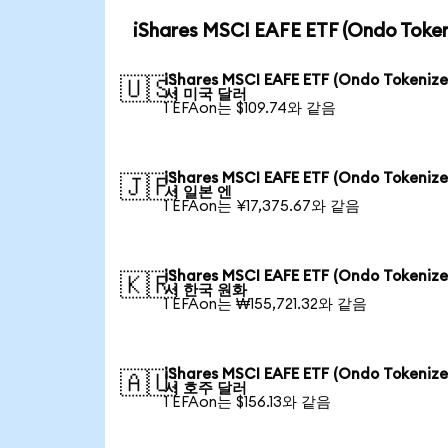
iShares MSCI EAFE ETF (Ondo T
iShares MSCI EAFE ETF (Ondo Tokeniz
🇺🇸
서 미국 달러
1 EFAon는 $109.74와 같음
iShares MSCI EAFE ETF (Ondo Tokeniz
🇯🇵
서 일본 엔
1 EFAon는 ¥17,375.67와 같음
iShares MSCI EAFE ETF (Ondo Tokeniz
🇰🇷
서 한국 원화
1 EFAon는 ₩155,721.32와 같음
iShares MSCI EAFE ETF (Ondo Tokeniz
🇦🇺
서 호주 달러
1 EFAon는 $156.13와 같음