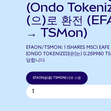
(Ondo Tokeni
(으)로 환전 (EF
→ TSMon)
EFAON/TSMON: 1 ISHARES MSCI EAFE 
(ONDO TOKENIZED)은(는) 0.259980 
당합니다
EFAON을(를) TSMON(으)로 스왑