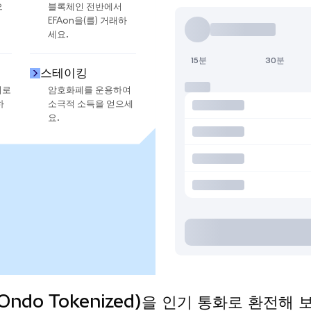
으
블록체인 전반에서
EFAon을(를) 거래하
세요.
15분
30분
스테이킹
지로
암호화폐를 운용하여
하
소극적 소득을 얻으세
요.
 (Ondo Tokenized)을 인기 통화로 환전해