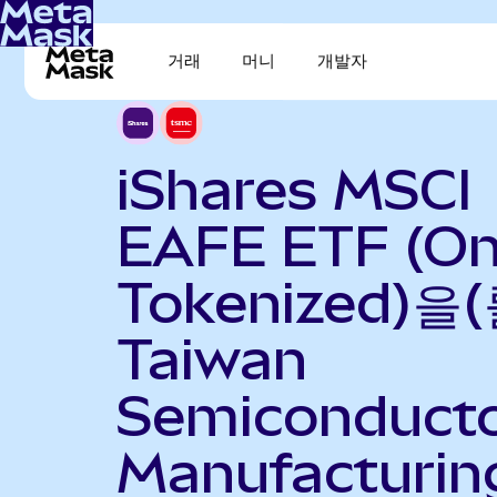
거래
머니
개발자
iShares MSCI
EAFE ETF (O
Tokenized)을(
Taiwan
Semiconduct
Manufacturin