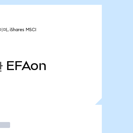
며, iShares MSCI
만
EFAon