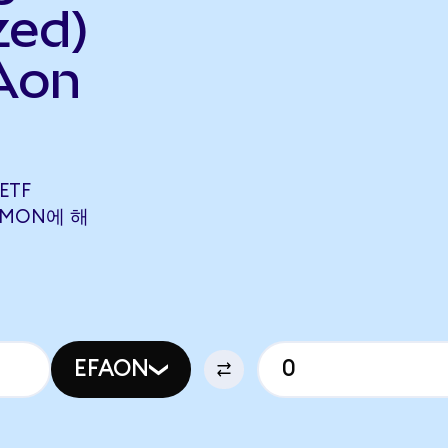
zed)
Aon
ETF
TSMON에 해
EFAON