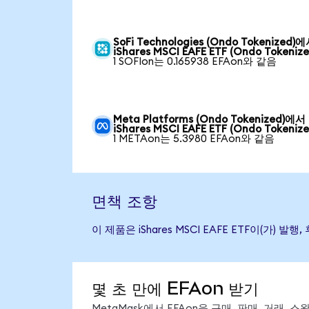
SoFi Technologies (Ondo Tokenized)
iShares MSCI EAFE ETF (Ondo Tokenize
1 SOFIon는 0.165938 EFAon와 같음
Meta Platforms (Ondo Tokenized)에서
iShares MSCI EAFE ETF (Ondo Tokenize
1 METAon는 5.3980 EFAon와 같음
면책 조항
이 제품은 iShares MSCI EAFE ETF이(
몇 초 만에 EFAon 받기
MetaMask에서 EFAon을 구매, 판매, 거래,