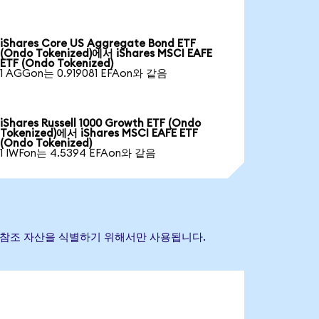
iShares Core US Aggregate Bond ETF
(Ondo Tokenized)에서 iShares MSCI EAFE
ETF (Ondo Tokenized)
1 AGGon는 0.919081 EFAon와 같음
iShares Russell 1000 Growth ETF (Ondo
Tokenized)에서 iShares MSCI EAFE ETF
(Ondo Tokenized)
1 IWFon는 4.5394 EFAon와 같음
 기초 참조 자산을 식별하기 위해서만 사용됩니다.