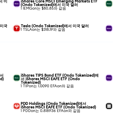
에서 미
iShares Core MSCI Emerging Markets ETF
(Ondo Tokenized)에서 미국 달러
1 IEMGon는 $80.85와 같음
서 미국
Tesla (Ondo Tokenized)에서 미국 달러
1 TSLAon는 $318.19와 같음
에서
iShares TIPS Bond ETF (Ondo Tokenized)에
d)
서 iShares MSCI EAFE ETF (Ondo
Tokenized)
1 TIPon는 1.0090 EFAon와 같음
PDD Holdings (Ondo Tokenized)에서
iShares MSCI EAFE ETF (Ondo Tokenized)
1 PDDon는 0.818936 EFAon와 같음