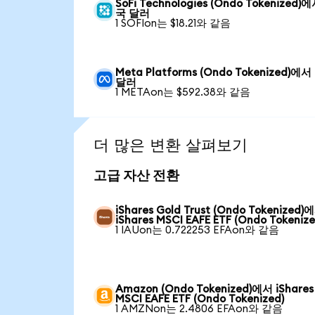
SoFi Technologies (Ondo Tokenized)
국 달러
1 SOFIon는 $18.21와 같음
Meta Platforms (Ondo Tokenized)에
달러
1 METAon는 $592.38와 같음
더 많은 변환 살펴보기
고급 자산 전환
iShares Gold Trust (Ondo Tokenized)
iShares MSCI EAFE ETF (Ondo Tokenize
1 IAUon는 0.722253 EFAon와 같음
Amazon (Ondo Tokenized)에서 iShares
MSCI EAFE ETF (Ondo Tokenized)
1 AMZNon는 2.4806 EFAon와 같음