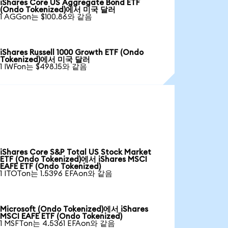
iShares Core US Aggregate Bond ETF
(Ondo Tokenized)에서 미국 달러
1 AGGon는 $100.86와 같음
iShares Russell 1000 Growth ETF (Ondo
Tokenized)에서 미국 달러
1 IWFon는 $498.15와 같음
iShares Core S&P Total US Stock Market
ETF (Ondo Tokenized)에서 iShares MSCI
EAFE ETF (Ondo Tokenized)
1 ITOTon는 1.5396 EFAon와 같음
Microsoft (Ondo Tokenized)에서 iShares
MSCI EAFE ETF (Ondo Tokenized)
1 MSFTon는 4.5361 EFAon와 같음