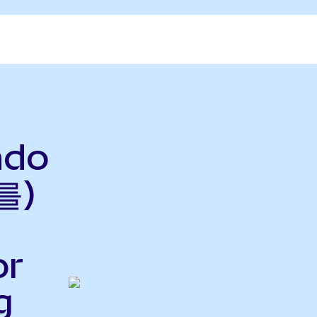
ndo
를)
or
g