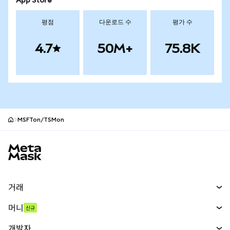
App Store
평점
다운로드 수
평가 수
4.7
50M+
75.8K
MSFTon/TSMon
MetaMask 사이트 바닥글
거래
스왑
머니
신규
예측 시장
신규
매수
개발자