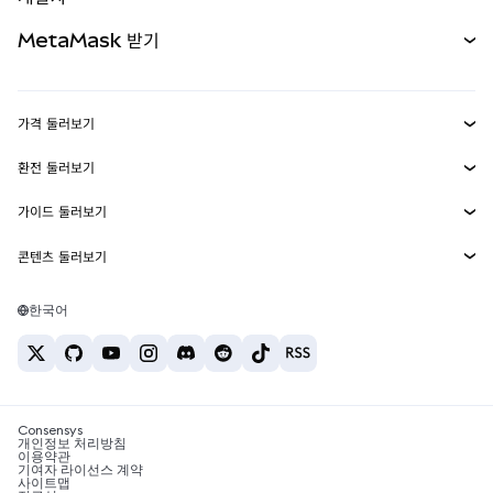
무기한 선물
신규
카드
문서 보기
MetaMask 받기
실물자산
mUSD
신규
대시보드
Transaction Shield
수익 창출
Smart Accounts Kit
에이전트 지갑
신규
가격 둘러보기
임베디드 지갑
Snaps
비트코인 가격
환전 둘러보기
MetaMask Connect
이더리움 가격
보상
신규
BTC를 USD로 환전
솔라나 가격
가이드 둘러보기
Snaps
보안
ETH를 USD로 환전
BTC 매수
시바이누 가격
USDT를 INR로 환전
콘텐츠 둘러보기
웹3 서비스
고객 지원
ETH 매수
페페 가격
비트코인 지갑
BTC를 USDT로 환전
SOL 매수
채용
테더 가격
솔라나 지갑
한국어
BTC를 INR로 환전
PEPE 매수
연락처
USDC 가격
최고의 암호화폐 카드
ETH를 USDT로 환전
USDT 매수
체인링크 가격
최고의 모바일 암호화폐 지갑
USDT를 PHP로 환전
USDC 매수
Polymarket이란?
BTC를 EUR로 환전
SHIB 매수
Consensys
암호화폐 세금 뉴스
개인정보 처리방침
이용약관
BNB 매수
기여자 라이선스 계약
암호화폐 매수 방법
사이트맵