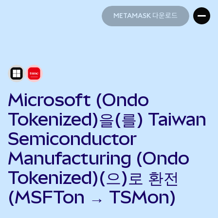
METAMASK 다운로드
METAMASK 다운로드
Microsoft (Ondo
Tokenized)을(를) Taiwan
Semiconductor
Manufacturing (Ondo
Tokenized)(으)로 환전
(MSFTon → TSMon)