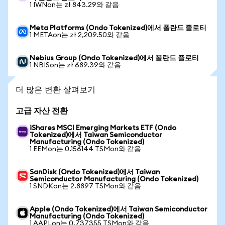
1 IWNon는 zł 843.29와 같음
Meta Platforms (Ondo Tokenized)에서 폴란드 즐로티
1 METAon는 zł 2,209.50와 같음
Nebius Group (Ondo Tokenized)에서 폴란드 즐로티
1 NBISon는 zł 689.39와 같음
더 많은 변환 살펴보기
고급 자산 전환
iShares MSCI Emerging Markets ETF (Ondo
Tokenized)에서 Taiwan Semiconductor
Manufacturing (Ondo Tokenized)
1 EEMon는 0.156144 TSMon와 같음
SanDisk (Ondo Tokenized)에서 Taiwan
Semiconductor Manufacturing (Ondo Tokenized)
1 SNDKon는 2.8897 TSMon와 같음
Apple (Ondo Tokenized)에서 Taiwan Semiconductor
Manufacturing (Ondo Tokenized)
1 AAPLon는 0.737355 TSMon와 같음