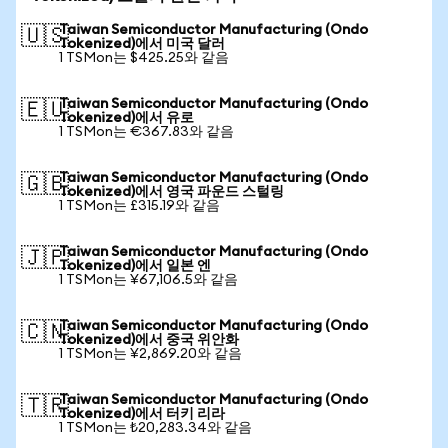
Taiwan Semiconductor Manufacturing (Ondo
🇺🇸
Tokenized)에서 미국 달러
1 TSMon는 $425.25와 같음
Taiwan Semiconductor Manufacturing (Ondo
🇪🇺
Tokenized)에서 유로
1 TSMon는 €367.83와 같음
Taiwan Semiconductor Manufacturing (Ondo
🇬🇧
Tokenized)에서 영국 파운드 스털링
1 TSMon는 £315.19와 같음
Taiwan Semiconductor Manufacturing (Ondo
🇯🇵
Tokenized)에서 일본 엔
1 TSMon는 ¥67,106.5와 같음
Taiwan Semiconductor Manufacturing (Ondo
🇨🇳
Tokenized)에서 중국 위안화
1 TSMon는 ¥2,869.20와 같음
Taiwan Semiconductor Manufacturing (Ondo
🇹🇷
Tokenized)에서 터키 리라
1 TSMon는 ₺20,283.34와 같음