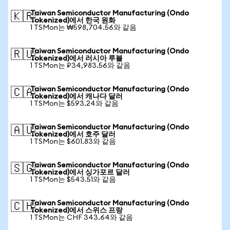
Taiwan Semiconductor Manufacturing (Ondo
🇰🇷
Tokenized)에서 한국 원화
1 TSMon는 ₩598,704.56와 같음
Taiwan Semiconductor Manufacturing (Ondo
🇷🇺
Tokenized)에서 러시아 루블
1 TSMon는 ₽34,983.56와 같음
Taiwan Semiconductor Manufacturing (Ondo
🇨🇦
Tokenized)에서 캐나다 달러
1 TSMon는 $593.24와 같음
Taiwan Semiconductor Manufacturing (Ondo
🇦🇺
Tokenized)에서 호주 달러
1 TSMon는 $601.83와 같음
Taiwan Semiconductor Manufacturing (Ondo
🇸🇬
Tokenized)에서 싱가포르 달러
1 TSMon는 $543.51와 같음
Taiwan Semiconductor Manufacturing (Ondo
🇨🇭
Tokenized)에서 스위스 프랑
1 TSMon는 CHF 343.64와 같음