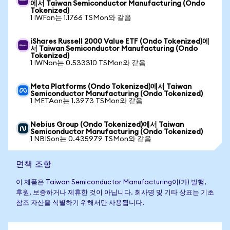
에서 Taiwan Semiconductor Manufacturing (Ondo
Tokenized)
1 IWFon는 1.1766 TSMon와 같음
iShares Russell 2000 Value ETF (Ondo Tokenized)에
서 Taiwan Semiconductor Manufacturing (Ondo
Tokenized)
1 IWNon는 0.533310 TSMon와 같음
Meta Platforms (Ondo Tokenized)에서 Taiwan
Semiconductor Manufacturing (Ondo Tokenized)
1 METAon는 1.3973 TSMon와 같음
Nebius Group (Ondo Tokenized)에서 Taiwan
Semiconductor Manufacturing (Ondo Tokenized)
1 NBISon는 0.435979 TSMon와 같음
면책 조항
이 제품은 Taiwan Semiconductor Manufacturing이(가) 발행,
후원, 보증하거나 제휴한 것이 아닙니다. 회사명 및 기타 상표는 기초
참조 자산을 식별하기 위해서만 사용됩니다.