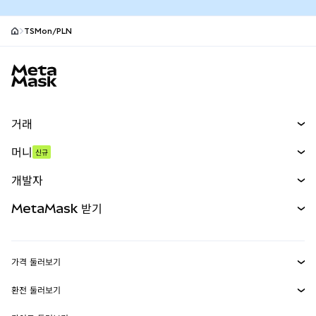
TSMon/PLN
MetaMask 사이트 바닥글
거래
스왑
머니
신규
예측 시장
신규
매수
개발자
무기한 선물
신규
카드
문서 보기
MetaMask 받기
실물자산
mUSD
신규
대시보드
Transaction Shield
수익 창출
Smart Accounts Kit
에이전트 지갑
신규
가격 둘러보기
임베디드 지갑
Snaps
비트코인 가격
환전 둘러보기
MetaMask Connect
이더리움 가격
보상
신규
BTC를 USD로 환전