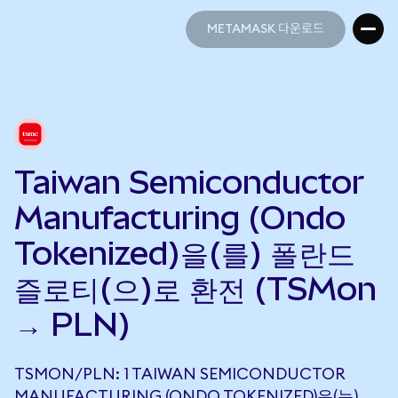
METAMASK 다운로드
METAMASK 다운로드
Taiwan Semiconductor
Manufacturing (Ondo
Tokenized)을(를) 폴란드
즐로티(으)로 환전 (TSMon
→ PLN)
TSMON/PLN: 1 TAIWAN SEMICONDUCTOR
MANUFACTURING (ONDO TOKENIZED)은(는)