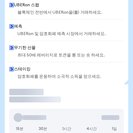
UBERon 스왑
블록체인 전반에서 UBERon을(를) 거래하세요.
예측
UBERon 및 암호화폐 예측 시장에서 거래하세요.
무기한 선물
최대 50배 레버리지로 토큰을 롱 또는 숏 하세요.
스테이킹
암호화폐를 운용하여 소극적 소득을 얻으세요.
거래
15분
30분
1시간
4시간
1일