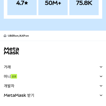
4.7
50M+
75.8K
UBERon/AXPon
MetaMask 사이트 바닥글
거래
스왑
머니
신규
예측 시장
신규
매수
개발자
무기한 선물
신규
카드
문서 보기
MetaMask 받기
실물자산
mUSD
신규
대시보드
Transaction Shield