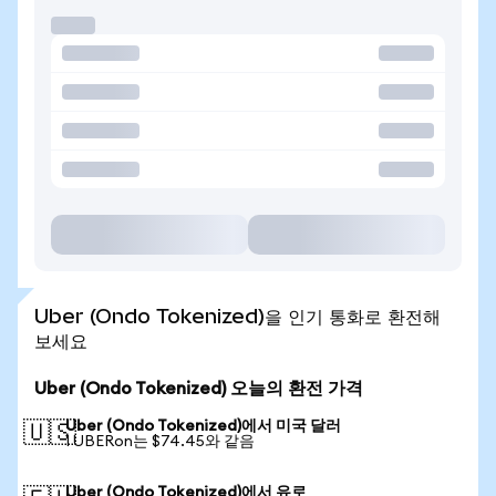
Uber (Ondo Tokenized)을 인기 통화로 환전해
보세요
Uber (Ondo Tokenized) 오늘의 환전 가격
Uber (Ondo Tokenized)에서 미국 달러
🇺🇸
1 UBERon는 $74.45와 같음
Uber (Ondo Tokenized)에서 유로