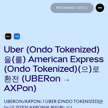
METAMASK 다운로드
METAMASK 다운로드
Uber (Ondo Tokenized)
을(를) American Express
(Ondo Tokenized)(으)로
환전 (UBERon →
AXPon)
UBERON/AXPON: 1 UBER (ONDO TOKENIZED)은
(는) 0.217531 AXPON에 해당합니다