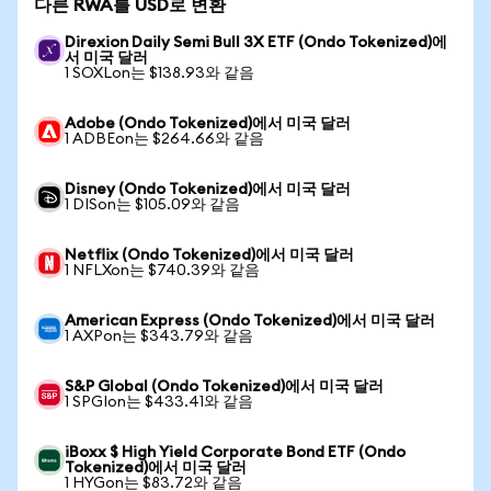
다른 RWA를 USD로 변환
Direxion Daily Semi Bull 3X ETF (Ondo Tokenized)에
서 미국 달러
1 SOXLon는 $138.93와 같음
Adobe (Ondo Tokenized)에서 미국 달러
1 ADBEon는 $264.66와 같음
Disney (Ondo Tokenized)에서 미국 달러
1 DISon는 $105.09와 같음
Netflix (Ondo Tokenized)에서 미국 달러
1 NFLXon는 $740.39와 같음
American Express (Ondo Tokenized)에서 미국 달러
1 AXPon는 $343.79와 같음
S&P Global (Ondo Tokenized)에서 미국 달러
1 SPGIon는 $433.41와 같음
iBoxx $ High Yield Corporate Bond ETF (Ondo
Tokenized)에서 미국 달러
1 HYGon는 $83.72와 같음