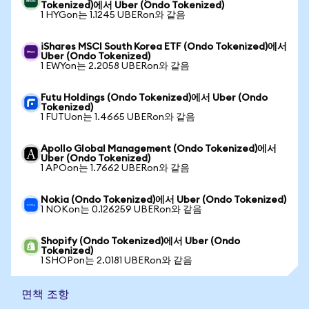
Tokenized)에서 Uber (Ondo Tokenized)
1 HYGon는 1.1245 UBERon와 같음
iShares MSCI South Korea ETF (Ondo Tokenized)에서
Uber (Ondo Tokenized)
1 EWYon는 2.2058 UBERon와 같음
Futu Holdings (Ondo Tokenized)에서 Uber (Ondo
Tokenized)
1 FUTUon는 1.4665 UBERon와 같음
Apollo Global Management (Ondo Tokenized)에서
Uber (Ondo Tokenized)
1 APOon는 1.7662 UBERon와 같음
Nokia (Ondo Tokenized)에서 Uber (Ondo Tokenized)
1 NOKon는 0.126259 UBERon와 같음
Shopify (Ondo Tokenized)에서 Uber (Ondo
Tokenized)
1 SHOPon는 2.0181 UBERon와 같음
면책 조항