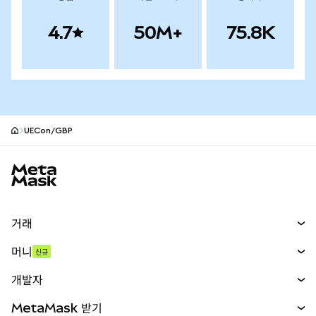
4.7
50M+
75.8K
UECon/GBP
MetaMask 사이트 바닥글
거래
스왑
머니
신규
예측 시장
신규
매수
개발자
무기한 선물
신규
카드
문서 보기
MetaMask 받기
실물자산