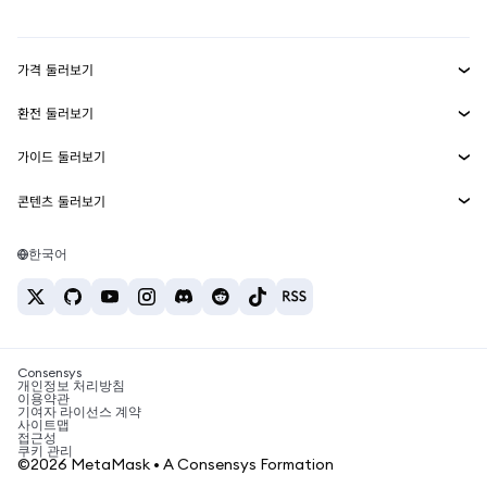
mUSD
신규
대시보드
Transaction Shield
수익 창출
Smart Accounts Kit
에이전트 지갑
신규
가격 둘러보기
임베디드 지갑
Snaps
비트코인 가격
환전 둘러보기
MetaMask Connect
이더리움 가격
보상
신규
BTC를 USD로 환전
솔라나 가격
가이드 둘러보기
Snaps
보안
ETH를 USD로 환전
BTC 매수
시바이누 가격
USDT를 INR로 환전
콘텐츠 둘러보기
웹3 서비스
고객 지원
ETH 매수
페페 가격
비트코인 지갑
BTC를 USDT로 환전
SOL 매수
채용
테더 가격
솔라나 지갑
한국어
BTC를 INR로 환전
PEPE 매수
연락처
USDC 가격
최고의 암호화폐 카드
ETH를 USDT로 환전
USDT 매수
체인링크 가격
최고의 모바일 암호화폐 지갑
USDT를 PHP로 환전
USDC 매수
Polymarket이란?
BTC를 EUR로 환전
SHIB 매수
Consensys
암호화폐 세금 뉴스
개인정보 처리방침
이용약관
BNB 매수
기여자 라이선스 계약
암호화폐 매수 방법
사이트맵
접근성
비트코인 매도 방법
쿠키 관리
©2026 MetaMask • A Consensys Formation