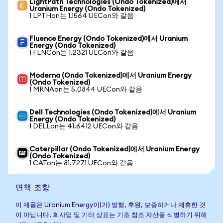
LightPath Technologies (Ondo Tokenized)에서
Uranium Energy (Ondo Tokenized)
1 LPTHon는 1.1564 UECon와 같음
Fluence Energy (Ondo Tokenized)에서 Uranium
Energy (Ondo Tokenized)
1 FLNCon는 1.2321 UECon와 같음
Moderna (Ondo Tokenized)에서 Uranium Energy
(Ondo Tokenized)
1 MRNAon는 5.0844 UECon와 같음
Dell Technologies (Ondo Tokenized)에서 Uranium
Energy (Ondo Tokenized)
1 DELLon는 41.6412 UECon와 같음
Caterpillar (Ondo Tokenized)에서 Uranium Energy
(Ondo Tokenized)
1 CATon는 81.7271 UECon와 같음
면책 조항
이 제품은 Uranium Energy이(가) 발행, 후원, 보증하거나 제휴한 것
이 아닙니다. 회사명 및 기타 상표는 기초 참조 자산을 식별하기 위해