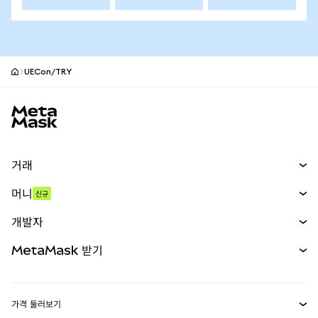
UECon/TRY
MetaMask 사이트 바닥글
거래
스왑
머니
신규
예측 시장
신규
매수
개발자
무기한 선물
신규
카드
문서 보기
MetaMask 받기
실물자산
mUSD
신규
대시보드
Transaction Shield
수익 창출
Smart Accounts Kit
에이전트 지갑
신규
가격 둘러보기
임베디드 지갑
Snaps
비트코인 가격