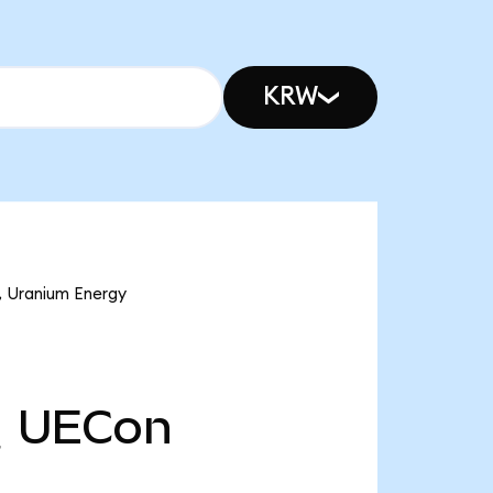
KRW
ranium Energy
천
UECon