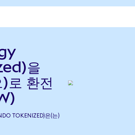
gy
zed)을
으)로 환전
W)
NDO TOKENIZED)은(는)