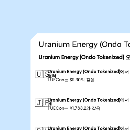
Uranium Energy (Ondo
Uranium Energy (Ondo Tokenize
Uranium Energy (Ondo Tokenized)에
🇺🇸
달러
1 UECon는 $11.30와 같음
Uranium Energy (Ondo Tokenized)에
🇯🇵
엔
1 UECon는 ¥1,783.2와 같음
Uranium Energy (Ondo Tokenized)에