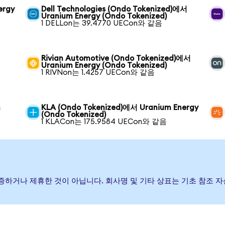
ergy
Dell Technologies (Ondo Tokenized)에서
Uranium Energy (Ondo Tokenized)
1 DELLon는 39.4770 UECon와 같음
Rivian Automotive (Ondo Tokenized)에서
Uranium Energy (Ondo Tokenized)
1 RIVNon는 1.4257 UECon와 같음
m
KLA (Ondo Tokenized)에서 Uranium Energy
(Ondo Tokenized)
1 KLACon는 175.9584 UECon와 같음
 후원, 보증하거나 제휴한 것이 아닙니다. 회사명 및 기타 상표는 기초 참