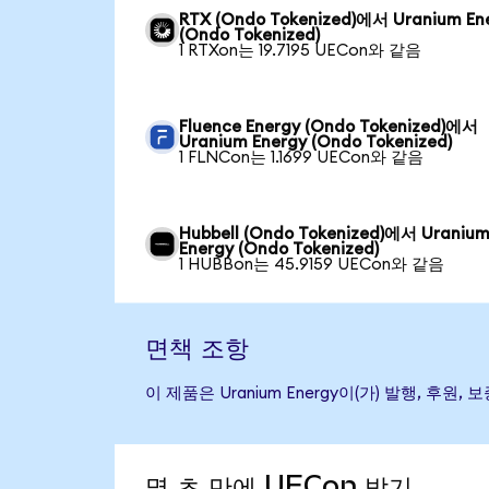
RTX (Ondo Tokenized)에서 Uranium En
(Ondo Tokenized)
1 RTXon는 19.7195 UECon와 같음
Fluence Energy (Ondo Tokenized)에서
Uranium Energy (Ondo Tokenized)
1 FLNCon는 1.1699 UECon와 같음
Hubbell (Ondo Tokenized)에서 Uraniu
Energy (Ondo Tokenized)
1 HUBBon는 45.9159 UECon와 같음
면책 조항
이 제품은 Uranium Energy이(가) 발행,
몇 초 만에 UECon 받기