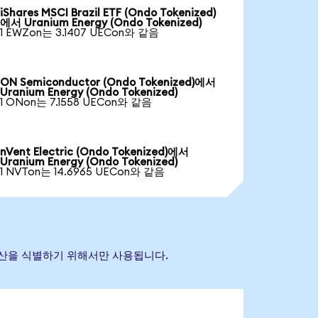
iShares MSCI Brazil ETF (Ondo Tokenized)
에서 Uranium Energy (Ondo Tokenized)
1 EWZon는 3.1407 UECon와 같음
ON Semiconductor (Ondo Tokenized)에서
Uranium Energy (Ondo Tokenized)
1 ONon는 7.1558 UECon와 같음
nVent Electric (Ondo Tokenized)에서
Uranium Energy (Ondo Tokenized)
1 NVTon는 14.6965 UECon와 같음
조 자산을 식별하기 위해서만 사용됩니다.