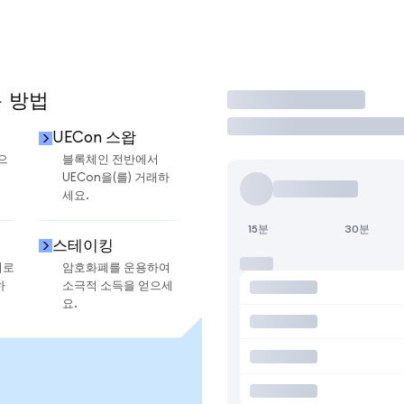
용 방법
거래
UECon 스왑
으
블록체인 전반에서
UECon을(를) 거래하
세요.
15분
30분
스테이킹
지로
암호화폐를 운용하여
하
소극적 소득을 얻으세
요.