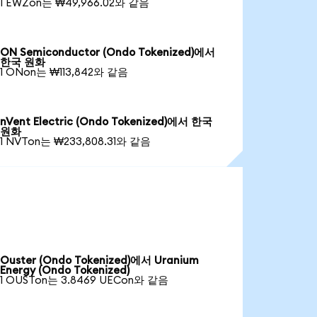
1 EWZon는 ₩49,966.02와 같음
ON Semiconductor (Ondo Tokenized)에서
한국 원화
1 ONon는 ₩113,842와 같음
nVent Electric (Ondo Tokenized)에서 한국
원화
1 NVTon는 ₩233,808.31와 같음
Ouster (Ondo Tokenized)에서 Uranium
Energy (Ondo Tokenized)
1 OUSTon는 3.8469 UECon와 같음