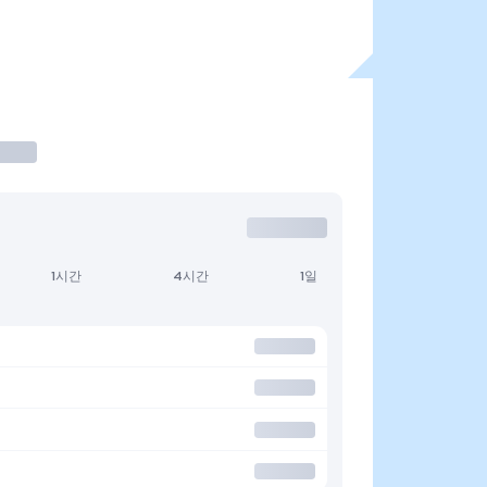
1시간
4시간
1일