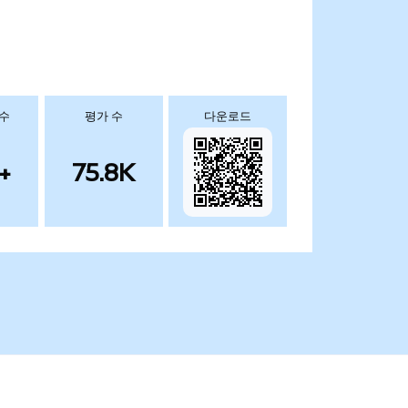
 수
평가 수
다운로드
+
75.8K