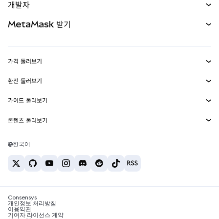
개발자
무기한 선물
신규
카드
문서 보기
MetaMask 받기
실물자산
mUSD
신규
대시보드
Transaction Shield
수익 창출
Smart Accounts Kit
에이전트 지갑
신규
가격 둘러보기
임베디드 지갑
Snaps
비트코인 가격
환전 둘러보기
MetaMask Connect
이더리움 가격
보상
신규
BTC를 USD로 환전
솔라나 가격
가이드 둘러보기
Snaps
보안
ETH를 USD로 환전
BTC 매수
시바이누 가격
USDT를 INR로 환전
콘텐츠 둘러보기
웹3 서비스
고객 지원
ETH 매수
페페 가격
비트코인 지갑
BTC를 USDT로 환전
SOL 매수
채용
테더 가격
솔라나 지갑
한국어
BTC를 INR로 환전
PEPE 매수
연락처
USDC 가격
최고의 암호화폐 카드
ETH를 USDT로 환전
USDT 매수
체인링크 가격
최고의 모바일 암호화폐 지갑
USDT를 PHP로 환전
USDC 매수
Polymarket이란?
BTC를 EUR로 환전
SHIB 매수
Consensys
암호화폐 세금 뉴스
개인정보 처리방침
이용약관
BNB 매수
기여자 라이선스 계약
암호화폐 매수 방법