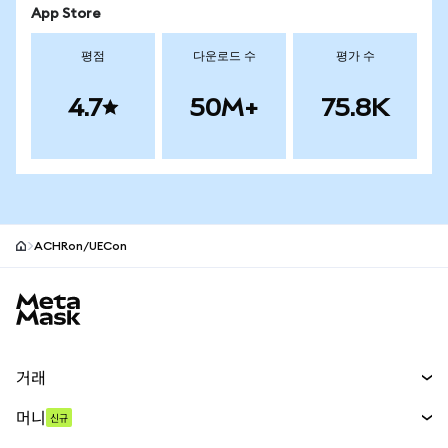
App Store
평점
다운로드 수
평가 수
4.7
50M+
75.8K
ACHRon/UECon
MetaMask 사이트 바닥글
거래
스왑
머니
신규
예측 시장
신규
매수