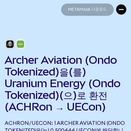
METAMASK 다운로드
METAMASK 다운로드
Archer Aviation (Ondo
Tokenized)을(를)
Uranium Energy (Ondo
Tokenized)(으)로 환전
(ACHRon → UECon)
ACHRON/UECON: 1 ARCHER AVIATION (ONDO
TOKENIZED)은(는) 0.500444 UECON에 해당합니