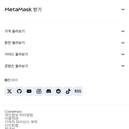
무기한 선물
신규
카드
문서 보기
MetaMask 받기
실물자산
mUSD
신규
대시보드
Transaction Shield
수익 창출
Smart Accounts Kit
에이전트 지갑
신규
가격 둘러보기
임베디드 지갑
Snaps
비트코인 가격
환전 둘러보기
MetaMask Connect
이더리움 가격
보상
신규
BTC를 USD로 환전
솔라나 가격
가이드 둘러보기
Snaps
보안
ETH를 USD로 환전
BTC 매수
시바이누 가격
USDT를 INR로 환전
콘텐츠 둘러보기
웹3 서비스
고객 지원
ETH 매수
페페 가격
비트코인 지갑
BTC를 USDT로 환전
SOL 매수
채용
테더 가격
솔라나 지갑
한국어
BTC를 INR로 환전
PEPE 매수
연락처
USDC 가격
최고의 암호화폐 카드
ETH를 USDT로 환전
USDT 매수
체인링크 가격
최고의 모바일 암호화폐 지갑
USDT를 PHP로 환전
USDC 매수
Polymarket이란?
BTC를 EUR로 환전
SHIB 매수
Consensys
암호화폐 세금 뉴스
개인정보 처리방침
이용약관
BNB 매수
기여자 라이선스 계약
암호화폐 매수 방법
사이트맵
접근성