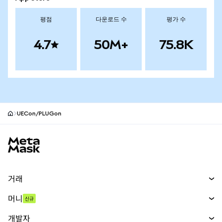
평점
다운로드 수
평가 수
4.7
50M+
75.8K
UECon/PLUGon
MetaMask 사이트 바닥글
거래
스왑
머니
신규
예측 시장
신규
매수
개발자