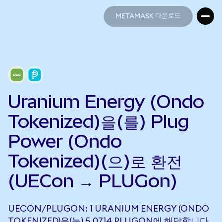
METAMASK 다운로드
METAMASK 다운로드
Uranium Energy (Ondo
Tokenized)을(를) Plug
Power (Ondo
Tokenized)(으)로 환전
(UECon → PLUGon)
UECON/PLUGON: 1 URANIUM ENERGY (ONDO
TOKENIZED)은(는) 5.0714 PLUGON에 해당합니다