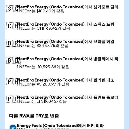
NextEra Energy (Ondo Tokenized)에서 싱가포르 달러
🇸🇬
1 NEEon는 $109.60와 같음
NextEra Energy (Ondo Tokenized)에서 스위스 프랑
🇨🇭
1 NEEon는 CHF 69.42와 같음
NextEra Energy (Ondo Tokenized)에서 브라질 헤알
🇧🇷
1 NEEon는 R$437.75와 같음
NextEra Energy (Ondo Tokenized)에서 방글라데시 타
🇧🇩
카
1 NEEon는 ৳10,595.38와 같음
NextEra Energy (Ondo Tokenized)에서 필리핀 페소
🇵🇭
1 NEEon는 ₱5,200.97와 같음
NextEra Energy (Ondo Tokenized)에서 폴란드 즐로티
🇵🇱
1 NEEon는 zł 319.04와 같음
다른 RWA를 TRY로 변환
Energy Fuels (Ondo Tokenized)에서 터키 리라