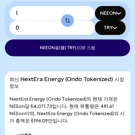
NEEON
TRY
NEEON을(를) TRY(으)로 스왑
최신 NextEra Energy (Ondo Tokenized) 시장
정보
NextEra Energy (Ondo Tokenized)의 현재 가격은
NEEon당 ₺4,071.73입니다. 현재 유통량은 481.61
NEEon이며, NextEra Energy (Ondo Tokenized)의 시
가 총액은 ₺196.09만입니다.