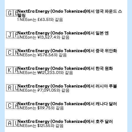
NextEra Energy (Ondo Tokenized)에서 영국 파운드 스
🇬🇧
털링
1 NEEon는 £63.51와 같음
NextEra Energy (Ondo Tokenized)에서 일본 엔
🇯🇵
1 NEEon는 ¥13,527.4와 같음
NextEra Energy (Ondo Tokenized)에서 중국 위안화
🇨🇳
1 NEEon는 ¥576.56와 같음
NextEra Energy (Ondo Tokenized)에서 한국 원화
🇰🇷
1 NEEon는 ₩121,233.01와 같음
NextEra Energy (Ondo Tokenized)에서 러시아 루블
🇷🇺
1 NEEon는 ₽7,091.05와 같음
NextEra Energy (Ondo Tokenized)에서 캐나다 달러
🇨🇦
1 NEEon는 $119.75와 같음
NextEra Energy (Ondo Tokenized)에서 호주 달러
🇦🇺
1 NEEon는 $121.55와 같음