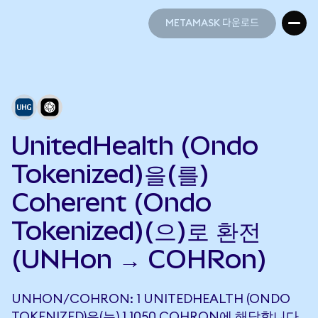
METAMASK 다운로드
METAMASK 다운로드
UnitedHealth (Ondo
Tokenized)을(를)
Coherent (Ondo
Tokenized)(으)로 환전
(UNHon → COHRon)
UNHON/COHRON: 1 UNITEDHEALTH (ONDO
TOKENIZED)은(는) 1.1050 COHRON에 해당합니다