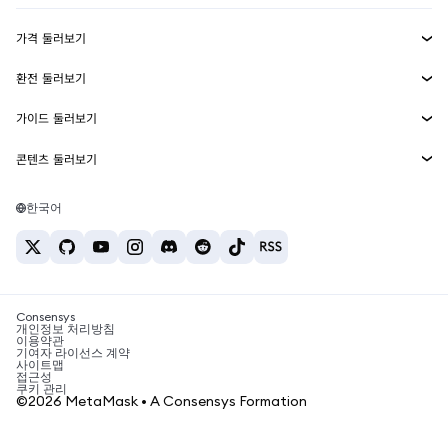
수익 창출
Smart Accounts Kit
에이전트 지갑
신규
가격 둘러보기
임베디드 지갑
Snaps
비트코인 가격
환전 둘러보기
MetaMask Connect
이더리움 가격
보상
신규
BTC를 USD로 환전
솔라나 가격
가이드 둘러보기
Snaps
보안
ETH를 USD로 환전
BTC 매수
시바이누 가격
USDT를 INR로 환전
콘텐츠 둘러보기
웹3 서비스
고객 지원
ETH 매수
페페 가격
비트코인 지갑
BTC를 USDT로 환전
SOL 매수
채용
테더 가격
솔라나 지갑
한국어
BTC를 INR로 환전
PEPE 매수
연락처
USDC 가격
최고의 암호화폐 카드
ETH를 USDT로 환전
USDT 매수
체인링크 가격
최고의 모바일 암호화폐 지갑
USDT를 PHP로 환전
USDC 매수
Polymarket이란?
BTC를 EUR로 환전
SHIB 매수
Consensys
암호화폐 세금 뉴스
개인정보 처리방침
이용약관
BNB 매수
기여자 라이선스 계약
암호화폐 매수 방법
사이트맵
접근성
비트코인 매도 방법
쿠키 관리
©2026 MetaMask • A Consensys Formation