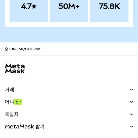
4.7
50M+
75.8K
UNHon/COHRon
MetaMask 사이트 바닥글
거래
스왑
머니
신규
예측 시장
신규
매수
개발자
무기한 선물
신규
카드
문서 보기
MetaMask 받기
실물자산
mUSD
신규
대시보드
Transaction Shield