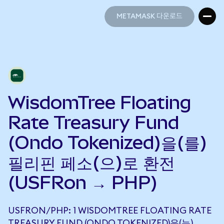
METAMASK 다운로드
METAMASK 다운로드
WisdomTree Floating
Rate Treasury Fund
(Ondo Tokenized)을(를)
필리핀 페소(으)로 환전
(USFRon → PHP)
USFRON/PHP: 1 WISDOMTREE FLOATING RATE
TREASURY FUND (ONDO TOKENIZED)은(는)