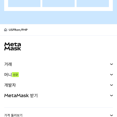
USFRon/PHP
MetaMask 사이트 바닥글
거래
스왑
머니
신규
예측 시장
신규
매수
개발자
무기한 선물
신규
카드
문서 보기
MetaMask 받기
실물자산
mUSD
신규
대시보드
Transaction Shield
수익 창출
Smart Accounts Kit
에이전트 지갑
신규
가격 둘러보기