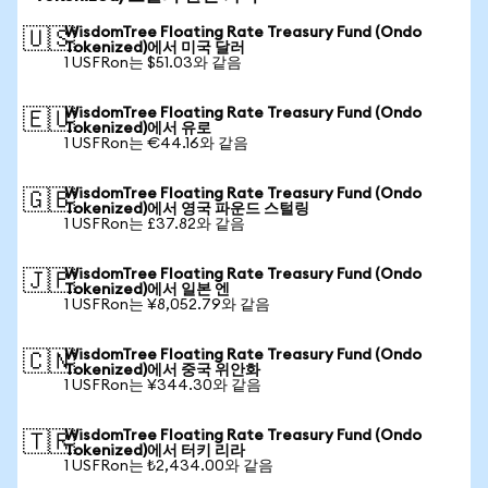
WisdomTree Floating Rate Treasury Fund (Ondo
🇺🇸
Tokenized)에서 미국 달러
1 USFRon는 $51.03와 같음
WisdomTree Floating Rate Treasury Fund (Ondo
🇪🇺
Tokenized)에서 유로
1 USFRon는 €44.16와 같음
WisdomTree Floating Rate Treasury Fund (Ondo
🇬🇧
Tokenized)에서 영국 파운드 스털링
1 USFRon는 £37.82와 같음
WisdomTree Floating Rate Treasury Fund (Ondo
🇯🇵
Tokenized)에서 일본 엔
1 USFRon는 ¥8,052.79와 같음
WisdomTree Floating Rate Treasury Fund (Ondo
🇨🇳
Tokenized)에서 중국 위안화
1 USFRon는 ¥344.30와 같음
WisdomTree Floating Rate Treasury Fund (Ondo
🇹🇷
Tokenized)에서 터키 리라
1 USFRon는 ₺2,434.00와 같음