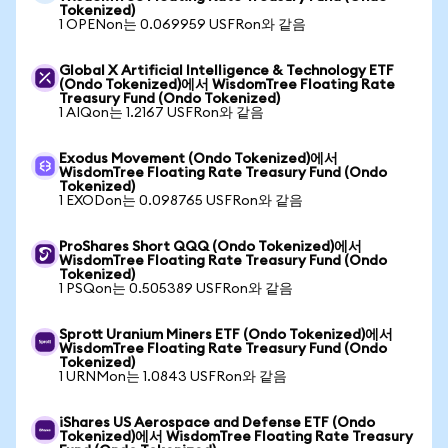
Tokenized)
1 OPENon는 0.069959 USFRon와 같음
Global X Artificial Intelligence & Technology ETF
(Ondo Tokenized)에서 WisdomTree Floating Rate
Treasury Fund (Ondo Tokenized)
1 AIQon는 1.2167 USFRon와 같음
Exodus Movement (Ondo Tokenized)에서
WisdomTree Floating Rate Treasury Fund (Ondo
Tokenized)
1 EXODon는 0.098765 USFRon와 같음
ProShares Short QQQ (Ondo Tokenized)에서
WisdomTree Floating Rate Treasury Fund (Ondo
Tokenized)
1 PSQon는 0.505389 USFRon와 같음
Sprott Uranium Miners ETF (Ondo Tokenized)에서
WisdomTree Floating Rate Treasury Fund (Ondo
Tokenized)
1 URNMon는 1.0843 USFRon와 같음
iShares US Aerospace and Defense ETF (Ondo
Tokenized)에서 WisdomTree Floating Rate Treasury