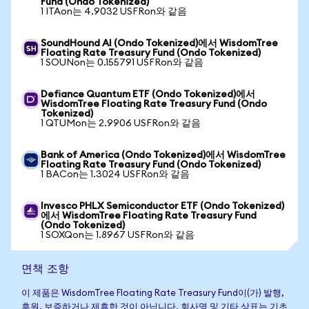
Fund (Ondo Tokenized)
1 ITAon는 4.9032 USFRon와 같음
SoundHound AI (Ondo Tokenized)에서 WisdomTree
Floating Rate Treasury Fund (Ondo Tokenized)
1 SOUNon는 0.155791 USFRon와 같음
Defiance Quantum ETF (Ondo Tokenized)에서
WisdomTree Floating Rate Treasury Fund (Ondo
Tokenized)
1 QTUMon는 2.9906 USFRon와 같음
Bank of America (Ondo Tokenized)에서 WisdomTree
Floating Rate Treasury Fund (Ondo Tokenized)
1 BACon는 1.3024 USFRon와 같음
Invesco PHLX Semiconductor ETF (Ondo Tokenized)
에서 WisdomTree Floating Rate Treasury Fund
(Ondo Tokenized)
1 SOXQon는 1.8967 USFRon와 같음
면책 조항
이 제품은 WisdomTree Floating Rate Treasury Fund이(가) 발행,
후원, 보증하거나 제휴한 것이 아닙니다. 회사명 및 기타 상표는 기초