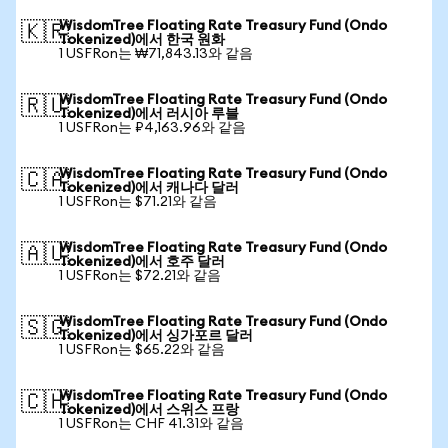
WisdomTree Floating Rate Treasury Fund (Ondo
🇰🇷
Tokenized)에서 한국 원화
1 USFRon는 ₩71,843.13와 같음
WisdomTree Floating Rate Treasury Fund (Ondo
🇷🇺
Tokenized)에서 러시아 루블
1 USFRon는 ₽4,163.96와 같음
WisdomTree Floating Rate Treasury Fund (Ondo
🇨🇦
Tokenized)에서 캐나다 달러
1 USFRon는 $71.21와 같음
WisdomTree Floating Rate Treasury Fund (Ondo
🇦🇺
Tokenized)에서 호주 달러
1 USFRon는 $72.21와 같음
WisdomTree Floating Rate Treasury Fund (Ondo
🇸🇬
Tokenized)에서 싱가포르 달러
1 USFRon는 $65.22와 같음
WisdomTree Floating Rate Treasury Fund (Ondo
🇨🇭
Tokenized)에서 스위스 프랑
1 USFRon는 CHF 41.31와 같음