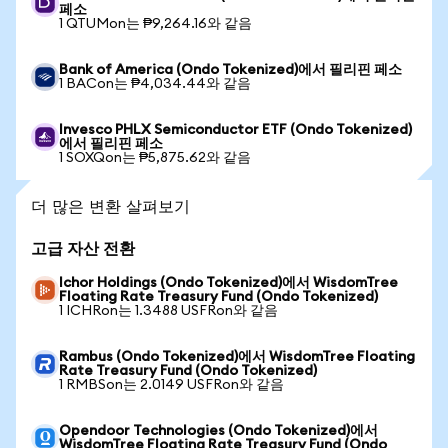
페소
1 QTUMon는 ₱9,264.16와 같음
Bank of America (Ondo Tokenized)에서 필리핀 페소
1 BACon는 ₱4,034.44와 같음
Invesco PHLX Semiconductor ETF (Ondo Tokenized)
에서 필리핀 페소
1 SOXQon는 ₱5,875.62와 같음
더 많은 변환 살펴보기
고급 자산 전환
Ichor Holdings (Ondo Tokenized)에서 WisdomTree
Floating Rate Treasury Fund (Ondo Tokenized)
1 ICHRon는 1.3488 USFRon와 같음
Rambus (Ondo Tokenized)에서 WisdomTree Floating
Rate Treasury Fund (Ondo Tokenized)
1 RMBSon는 2.0149 USFRon와 같음
Opendoor Technologies (Ondo Tokenized)에서
WisdomTree Floating Rate Treasury Fund (Ondo