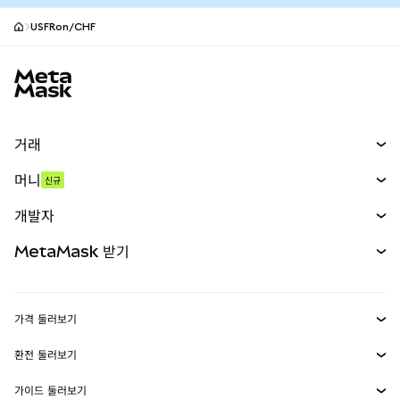
USFRon/CHF
MetaMask 사이트 바닥글
거래
스왑
머니
신규
예측 시장
신규
매수
개발자
무기한 선물
신규
카드
문서 보기
MetaMask 받기
실물자산
mUSD
신규
대시보드
Transaction Shield
수익 창출
Smart Accounts Kit
에이전트 지갑
신규
가격 둘러보기
임베디드 지갑
Snaps
비트코인 가격
환전 둘러보기
MetaMask Connect
이더리움 가격
보상
신규
BTC를 USD로 환전
솔라나 가격
가이드 둘러보기
Snaps
보안
ETH를 USD로 환전