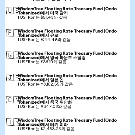
WisdomTree Floating Rate Treasury Fund (Ondo
🇺🇸
Tokenized)에서 미국 달러
1 USFRon는 $51.43와 같음
WisdomTree Floating Rate Treasury Fund (Ondo
🇪🇺
Tokenized)에서 유로
1 USFRon는 €44.49와 같음
WisdomTree Floating Rate Treasury Fund (Ondo
🇬🇧
Tokenized)에서 영국 파운드 스털링
1 USFRon는 £38.10와 같음
WisdomTree Floating Rate Treasury Fund (Ondo
🇯🇵
Tokenized)에서 일본 엔
1 USFRon는 ¥8,102.35와 같음
WisdomTree Floating Rate Treasury Fund (Ondo
🇨🇳
Tokenized)에서 중국 위안화
1 USFRon는 ¥347.08와 같음
WisdomTree Floating Rate Treasury Fund (Ondo
🇹🇷
Tokenized)에서 터키 리라
1 USFRon는 ₺2,453.23와 같음