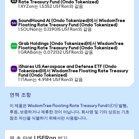
Rate Treasury Fund (Ondo Tokenized)
1 XYZon는 1.5352 USFRon와 같음
SoundHound AI (Ondo Tokenized)에서 WisdomTree
Floating Rate Treasury Fund (Ondo Tokenized)
1 SOUNon는 0.139015 USFRon와 같음
Grab Holdings (Ondo Tokenized)에서 WisdomTree
Floating Rate Treasury Fund (Ondo Tokenized)
1 GRABon는 0.072132 USFRon와 같음
iShares US Aerospace and Defense ETF (Ondo
Tokenized)에서 WisdomTree Floating Rate Treasury
Fund (Ondo Tokenized)
1 ITAon는 4.9184 USFRon와 같음
면책 조항
이 제품은 WisdomTree Floating Rate Treasury Fund이(가) 발행,
후원, 보증하거나 제휴한 것이 아닙니다. 회사명 및 기타 상표는 기초
참조 자산을 식별하기 위해서만 사용됩니다.
몇 초 만에 USFRon 받기