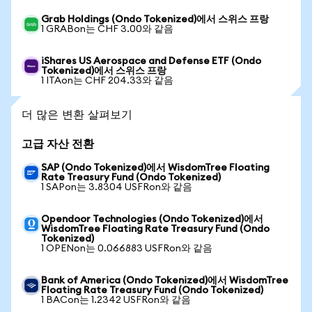
Grab Holdings (Ondo Tokenized)에서 스위스 프랑
1 GRABon는 CHF 3.00와 같음
iShares US Aerospace and Defense ETF (Ondo
Tokenized)에서 스위스 프랑
1 ITAon는 CHF 204.33와 같음
더 많은 변환 살펴보기
고급 자산 전환
SAP (Ondo Tokenized)에서 WisdomTree Floating
Rate Treasury Fund (Ondo Tokenized)
1 SAPon는 3.8304 USFRon와 같음
Opendoor Technologies (Ondo Tokenized)에서
WisdomTree Floating Rate Treasury Fund (Ondo
Tokenized)
1 OPENon는 0.066883 USFRon와 같음
Bank of America (Ondo Tokenized)에서 WisdomTree
Floating Rate Treasury Fund (Ondo Tokenized)
1 BACon는 1.2342 USFRon와 같음