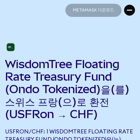
METAMASK 다운로드
METAMASK 다운로드
WisdomTree Floating
Rate Treasury Fund
(Ondo Tokenized)을(를)
스위스 프랑(으)로 환전
(USFRon → CHF)
USFRON/CHF: 1 WISDOMTREE FLOATING RATE
TREASURY FUND (ONDO TOKENIZED)은(는)