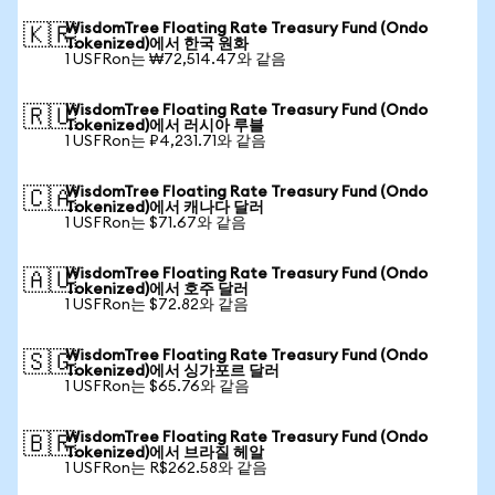
WisdomTree Floating Rate Treasury Fund (Ondo
🇰🇷
Tokenized)에서 한국 원화
1 USFRon는 ₩72,514.47와 같음
WisdomTree Floating Rate Treasury Fund (Ondo
🇷🇺
Tokenized)에서 러시아 루블
1 USFRon는 ₽4,231.71와 같음
WisdomTree Floating Rate Treasury Fund (Ondo
🇨🇦
Tokenized)에서 캐나다 달러
1 USFRon는 $71.67와 같음
WisdomTree Floating Rate Treasury Fund (Ondo
🇦🇺
Tokenized)에서 호주 달러
1 USFRon는 $72.82와 같음
WisdomTree Floating Rate Treasury Fund (Ondo
🇸🇬
Tokenized)에서 싱가포르 달러
1 USFRon는 $65.76와 같음
WisdomTree Floating Rate Treasury Fund (Ondo
🇧🇷
Tokenized)에서 브라질 헤알
1 USFRon는 R$262.58와 같음