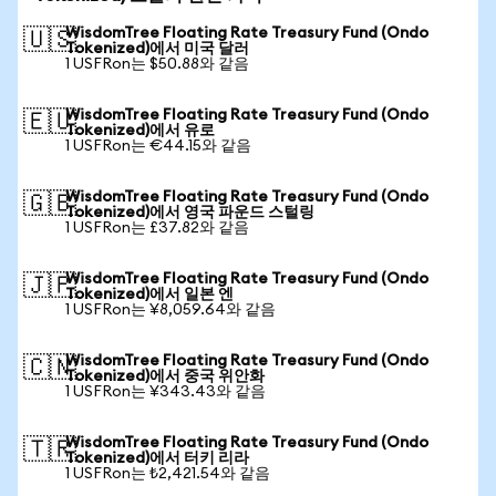
WisdomTree Floating Rate Treasury Fund (Ondo
🇺🇸
Tokenized)에서 미국 달러
1 USFRon는 $50.88와 같음
WisdomTree Floating Rate Treasury Fund (Ondo
🇪🇺
Tokenized)에서 유로
1 USFRon는 €44.15와 같음
WisdomTree Floating Rate Treasury Fund (Ondo
🇬🇧
Tokenized)에서 영국 파운드 스털링
1 USFRon는 £37.82와 같음
WisdomTree Floating Rate Treasury Fund (Ondo
🇯🇵
Tokenized)에서 일본 엔
1 USFRon는 ¥8,059.64와 같음
WisdomTree Floating Rate Treasury Fund (Ondo
🇨🇳
Tokenized)에서 중국 위안화
1 USFRon는 ¥343.43와 같음
WisdomTree Floating Rate Treasury Fund (Ondo
🇹🇷
Tokenized)에서 터키 리라
1 USFRon는 ₺2,421.54와 같음