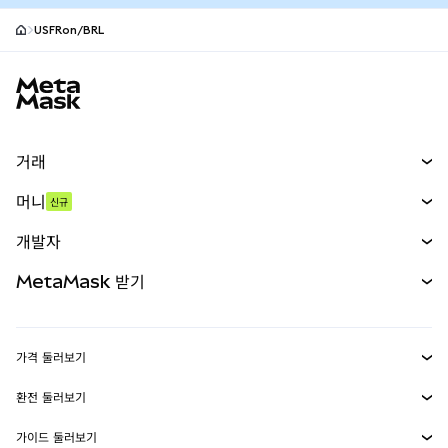
USFRon/BRL
MetaMask 사이트 바닥글
거래
스왑
머니
신규
예측 시장
신규
매수
개발자
무기한 선물
신규
카드
문서 보기
MetaMask 받기
실물자산
mUSD
신규
대시보드
Transaction Shield
수익 창출
Smart Accounts Kit
에이전트 지갑
신규
가격 둘러보기
임베디드 지갑
Snaps
비트코인 가격
환전 둘러보기
MetaMask Connect
이더리움 가격
보상
신규
BTC를 USD로 환전
솔라나 가격
가이드 둘러보기
Snaps
보안
ETH를 USD로 환전