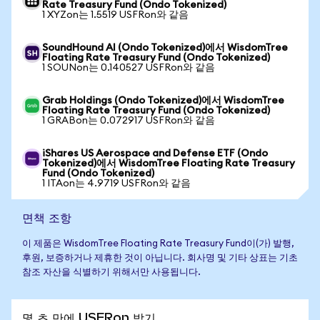
Rate Treasury Fund (Ondo Tokenized)
1 XYZon는 1.5519 USFRon와 같음
SoundHound AI (Ondo Tokenized)에서 WisdomTree
Floating Rate Treasury Fund (Ondo Tokenized)
1 SOUNon는 0.140527 USFRon와 같음
Grab Holdings (Ondo Tokenized)에서 WisdomTree
Floating Rate Treasury Fund (Ondo Tokenized)
1 GRABon는 0.072917 USFRon와 같음
iShares US Aerospace and Defense ETF (Ondo
Tokenized)에서 WisdomTree Floating Rate Treasury
Fund (Ondo Tokenized)
1 ITAon는 4.9719 USFRon와 같음
면책 조항
이 제품은 WisdomTree Floating Rate Treasury Fund이(가) 발행,
후원, 보증하거나 제휴한 것이 아닙니다. 회사명 및 기타 상표는 기초
참조 자산을 식별하기 위해서만 사용됩니다.
몇 초 만에 USFRon 받기