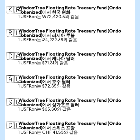
WisdomTree Floating Rate Treasury Fund (Ondo
🇰🇷
Tokenized)에서 한국 원화
1 USFRon는 ₩72,420.5와 같음
WisdomTree Floating Rate Treasury Fund (Ondo
🇷🇺
Tokenized)에서 러시아 루블
1 USFRon는 ₽4,222.88와 같음
WisdomTree Floating Rate Treasury Fund (Ondo
🇨🇦
Tokenized)에서 캐나다 달러
1 USFRon는 $71.31와 같음
WisdomTree Floating Rate Treasury Fund (Ondo
🇦🇺
Tokenized)에서 호주 달러
1 USFRon는 $72.35와 같음
WisdomTree Floating Rate Treasury Fund (Ondo
🇸🇬
Tokenized)에서 싱가포르 달러
1 USFRon는 $65.30와 같음
WisdomTree Floating Rate Treasury Fund (Ondo
🇨🇭
Tokenized)에서 스위스 프랑
1 USFRon는 CHF 41.33와 같음