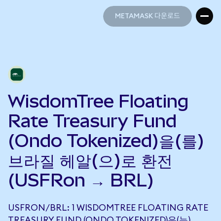
METAMASK 다운로드
METAMASK 다운로드
WisdomTree Floating
Rate Treasury Fund
(Ondo Tokenized)을(를)
브라질 헤알(으)로 환전
(USFRon → BRL)
USFRON/BRL: 1 WISDOMTREE FLOATING RATE
TREASURY FUND (ONDO TOKENIZED)은(는)