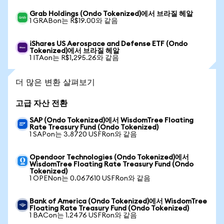
Grab Holdings (Ondo Tokenized)에서 브라질 헤알
1 GRABon는 R$19.00와 같음
iShares US Aerospace and Defense ETF (Ondo
Tokenized)에서 브라질 헤알
1 ITAon는 R$1,295.26와 같음
더 많은 변환 살펴보기
고급 자산 전환
SAP (Ondo Tokenized)에서 WisdomTree Floating
Rate Treasury Fund (Ondo Tokenized)
1 SAPon는 3.8720 USFRon와 같음
Opendoor Technologies (Ondo Tokenized)에서
WisdomTree Floating Rate Treasury Fund (Ondo
Tokenized)
1 OPENon는 0.067610 USFRon와 같음
Bank of America (Ondo Tokenized)에서 WisdomTree
Floating Rate Treasury Fund (Ondo Tokenized)
1 BACon는 1.2476 USFRon와 같음